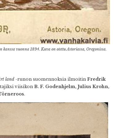
 kanssa vuonna 1894. Kuva on otettu Astoriassa, Oregonissa.
rt land
-runon suomennoksia ilmoitin
Fredrik
ajiksi viisikon
B. F. Godenhjelm, Julius Krohn,
 Törneroos
.