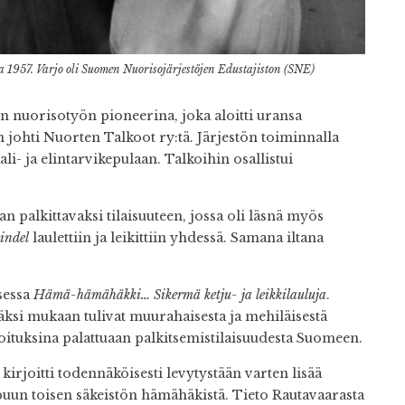
a 1957. Varjo oli Suomen Nuorisojärjestöjen Edustajiston (SNE)
n nuorisotyön pioneerina, joka aloitti uransa
n johti Nuorten Talkoot ry:tä. Järjestön toiminnalla
li- ja elintarvikepulaan. Talkoihin osallistui
n palkittavaksi tilaisuuteen, jossa oli läsnä myös
indel
laulettiin ja leikittiin yhdessä. Samana iltana
sessa
Hämä-hämähäkki… Sikermä ketju- ja leikkilauluja
.
äksi mukaan tulivat muurahaisesta ja mehiläisestä
anoituksina palattuaan palkitsemistilaisuudesta Suomeen.
a kirjoitti todennäköisesti levytystään varten lisää
ppuun toisen säkeistön hämähäkistä. Tieto Rautavaarasta