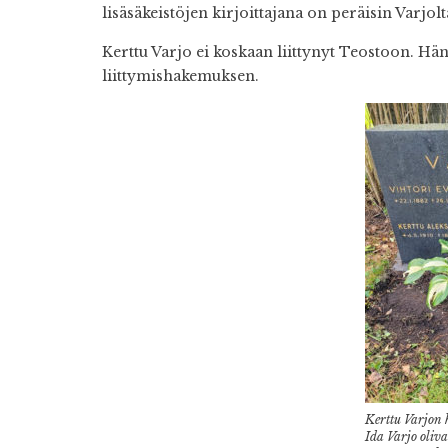
lisäsäkeistöjen kirjoittajana on peräisin Varjolt
Kerttu Varjo ei koskaan liittynyt Teostoon. Hä
liittymishakemuksen.
Kerttu Varjon 
Ida Varjo oli