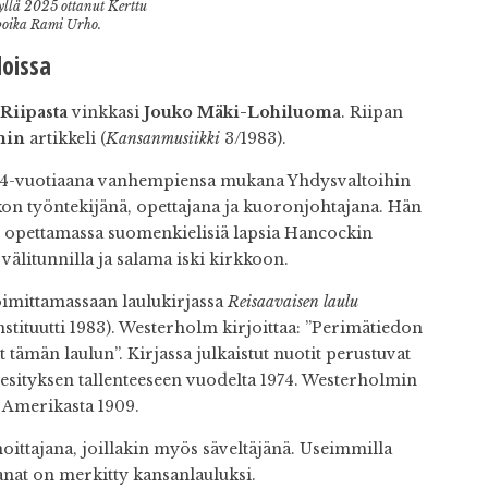
llä 2025 ottanut Kerttu
oika Rami Urho.
loissa
Riipasta
vinkkasi
Jouko Mäki-Lohiluoma
. Riipan
min
artikkeli (
Kansanmusiikki
3/1983).
an 14-vuotiaana vanhempiensa mukana Yhdysvaltoihin
kon työntekijänä, opettajana ja kuoronjohtajana. Hän
i opettamassa suomenkielisiä lapsia Hancockin
 välitunnilla ja salama iski kirkkoon.
oimittamassaan laulukirjassa
Reisaavaisen laulu
tituutti 1983). Westerholm kirjoittaa: ”Perimätiedon
tämän laulun”. Kirjassa julkaistut nuotit perustuvat
esityksen tallenteeseen vuodelta 1974. Westerholmin
n Amerikasta 1909.
noittajana, joillakin myös säveltäjänä. Useimmilla
sanat on merkitty kansanlauluksi.