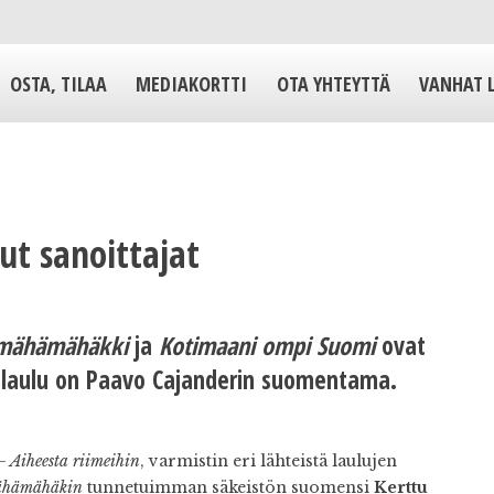
OSTA, TILAA
MEDIAKORTTI
OTA YHTEYTTÄ
VANHAT 
ut sanoittajat
mähämähäkki
ja
Kotimaani ompi Suomi
ovat
islaulu on Paavo Cajanderin suomentama.
– Aiheesta riimeihin
, varmistin eri lähteistä laulujen
hämähäkin
tunnetuimman säkeistön suomensi
Kerttu