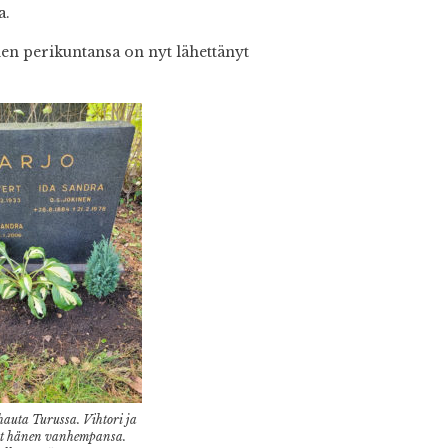
a.
nen perikuntansa on nyt lähettänyt
hauta Turussa. Vihtori ja
vat hänen vanhempansa.