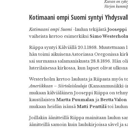
Kuvan on syksy
Varjon kummip
Kotimaani ompi Suomi syntyi Yhdysval
Kotimaani ompi Suomi
-laulun tekijästä
Jooseppi 
vaiheista kertoo esimerkiksi
Simo Westerhol
Riippa syntyi Kälviällä 20.1.1868. Muutettua
hän toimi aikuisena Astoriassa Oregonissa kir
sai surmansa salamaniskusta 28.8.1896. Hän ol
luterilaisessa kirkossa, kun lapset olivat ulkona
Westerholm kertoo laulusta ja Riipasta myös t
Ameriikkaan – Siirtolaislauluja
(Kansanmusiikki-ins
mukaan kälviäläinen Jooseppi Riippa on tehnyt 
kaustilaisten
Martta Puumalan
ja
Bertta Valon
mukaan heidän isänsä
Matti Penttilä
toi laulu
Joillakin äänitteillä Riippa mainitaan laulun sa
äänitteillä samoin kuin laulukirjoissa sävel ja 