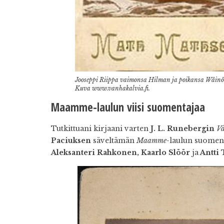
Jooseppi Riippa vaimonsa Hilman ja poikansa Wäinön
Kuva www.vanhakalvia.fi.
Maamme-laulun viisi suomentajaa
Tutkittuani kirjaani varten
J. L. Runebergin
Vå
Paciuksen
säveltämän
Maamme
-laulun suoment
Aleksanteri Rahkonen, Kaarlo Slöör
ja
Antti