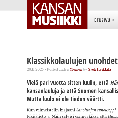
ETUSIVU
Klassikkolaulujen unohdet
28.11.2025
•
Posted under:
Yleinen
by
Sauli Heikkilä
Vielä pari vuotta sitten luulin, että
Hä
kansanlauluja ja että Suomen kansall
Mutta luulo ei ole tiedon väärtti.
Kun viimeistelin kirjaani
Sanoittajan runousoppi 
tekijätietoja. Näin selvisi esimerkiksi, että
Hämä