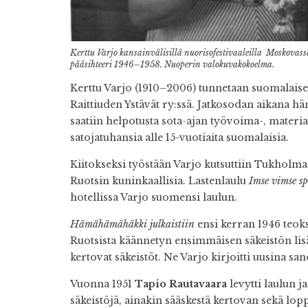
Kerttu Varjo kansainvälisillä nuorisofestivaaleilla Moskovass
pääsihteeri 1946–1958. Nuoperin valokuvakokoelma.
Kerttu Varjo (1910–2006) tunnetaan suomalaise
Raittiuden Ystävät ry:ssä. Jatkosodan aikana hä
saatiin helpotusta sota-ajan työvoima-, materiaa
satojatuhansia alle 15-vuotiaita suomalaisia.
Kiitokseksi työstään Varjo kutsuttiin Tukholmaa
Ruotsin kuninkaallisia. Lastenlaulu
Imse vimse sp
hotellissa Varjo suomensi laulun.
Hämähämähäkki julkaistiin
ensi kerran 1946 teok
Ruotsista käännetyn ensimmäisen säkeistön lis
kertovat säkeistöt. Ne Varjo kirjoitti uusina s
Vuonna 1951
Tapio Rautavaara
levytti laulun j
säkeistöjä, ainakin sääskestä kertovan sekä lo