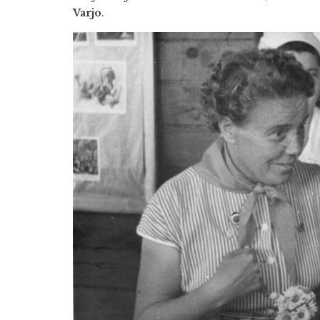
Varjo
.