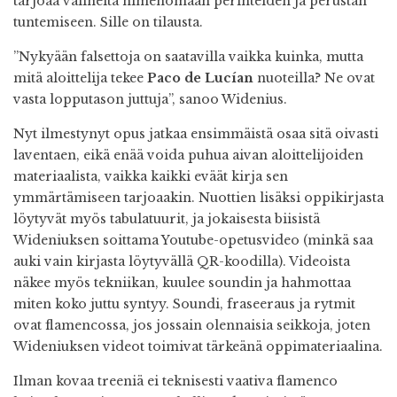
tarjoaa välineitä nimenomaan perinteiden ja perustan
tuntemiseen. Sille on tilausta.
”Nykyään falsettoja on saatavilla vaikka kuinka, mutta
mitä aloittelija tekee
Paco de Lucían
nuoteilla? Ne ovat
vasta lopputason juttuja”, sanoo Widenius.
Nyt ilmestynyt opus jatkaa ensimmäistä osaa sitä oivasti
laventaen, eikä enää voida puhua aivan aloittelijoiden
materiaalista, vaikka kaikki eväät kirja sen
ymmärtämiseen tarjoaakin. Nuottien lisäksi oppikirjasta
löytyvät myös tabulatuurit, ja jokaisesta biisistä
Wideniuksen soittama Youtube-opetusvideo (minkä saa
auki vain kirjasta löytyvällä QR-koodilla). Videoista
näkee myös tekniikan, kuulee soundin ja hahmottaa
miten koko juttu syntyy. Soundi, fraseeraus ja rytmit
ovat flamencossa, jos jossain olennaisia seikkoja, joten
Wideniuksen videot toimivat tärkeänä oppimateriaalina.
Ilman kovaa treeniä ei teknisesti vaativa flamenco