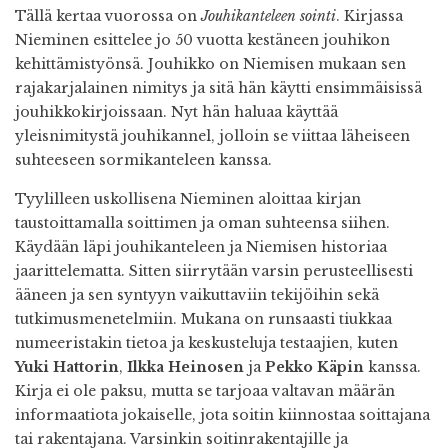
Tällä kertaa vuorossa on
Jouhikanteleen sointi
. Kirjassa
Nieminen esittelee jo 50 vuotta kestäneen jouhikon
kehittämistyönsä. Jouhikko on Niemisen mukaan sen
rajakarjalainen nimitys ja sitä hän käytti ensimmäisissä
jouhikkokirjoissaan. Nyt hän haluaa käyttää
yleisnimitystä jouhikannel, jolloin se viittaa läheiseen
suhteeseen sormikanteleen kanssa.
Tyylilleen uskollisena Nieminen aloittaa kirjan
taustoittamalla soittimen ja oman suhteensa siihen.
Käydään läpi jouhikanteleen ja Niemisen historiaa
jaarittelematta. Sitten siirrytään varsin perusteellisesti
ääneen ja sen syntyyn vaikuttaviin tekijöihin sekä
tutkimusmenetelmiin. Mukana on runsaasti tiukkaa
numeeristakin tietoa ja keskusteluja testaajien, kuten
Yuki Hattorin
,
Ilkka Heinosen
ja
Pekko Käpin
kanssa.
Kirja ei ole paksu, mutta se tarjoaa valtavan määrän
informaatiota jokaiselle, jota soitin kiinnostaa soittajana
tai rakentajana. Varsinkin soitinrakentajille ja