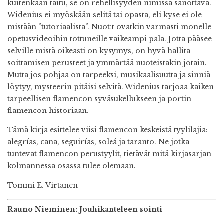
kuitenkaan taitu, se on rehellisyyden nimissä sanottava.
Widenius ei myöskään selitä tai opasta, eli kyse ei ole
mistään ”tutoriaalista”. Nuotit ovatkin varmasti monelle
opetusvideoihin tottuneille vaikeampi pala. Jotta pääsee
selville mistä oikeasti on kysymys, on hyvä hallita
soittamisen perusteet ja ymmärtää nuoteistakin jotain.
Mutta jos pohjaa on tarpeeksi, musikaalisuutta ja sinniä
löytyy, mysteerin pitäisi selvitä. Widenius tarjoaa kaiken
tarpeellisen flamencon syväsukellukseen ja portin
flamencon historiaan.
Tämä kirja esittelee viisi flamencon keskeistä tyylilajia:
alegrías, caña, seguirías, soleá ja taranto. Ne jotka
tuntevat flamencon perustyylit, tietävät mitä kirjasarjan
kolmannessa osassa tulee olemaan.
Tommi E. Virtanen
Rauno Nieminen: Jouhikanteleen sointi