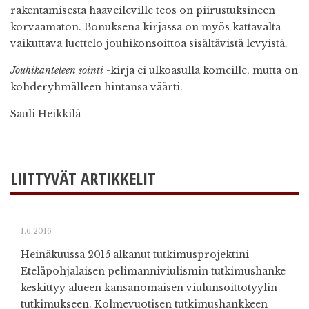
rakentamisesta haaveileville teos on piirustuksineen
korvaamaton. Bonuksena kirjassa on myös kattavalta
vaikuttava luettelo jouhikonsoittoa sisältävistä levyistä.
Jouhikanteleen sointi
-kirja ei ulkoasulla komeille, mutta on
kohderyhmälleen hintansa väärti.
Sauli Heikkilä
LIITTYVÄT ARTIKKELIT
1.6.2016
Heinäkuussa 2015 alkanut tutkimusprojektini
Eteläpohjalaisen pelimanniviulismin tutkimushanke
keskittyy alueen kansanomaisen viulunsoittotyylin
tutkimukseen. Kolmevuotisen tutkimushankkeen