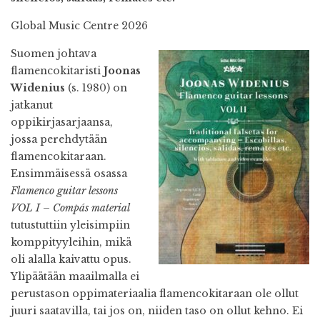
Global Music Centre 2026
Suomen johtava
flamencokitaristi
Joonas
Widenius
(s. 1980) on
jatkanut
oppikirjasarjaansa,
jossa perehdytään
flamencokitaraan.
Ensimmäisessä osassa
Flamenco guitar lessons
VOL I – Compás material
tutustuttiin yleisimpiin
komppityyleihin, mikä
oli alalla kaivattu opus.
Ylipäätään maailmalla ei
perustason oppimateriaalia flamencokitaraan ole ollut
juuri saatavilla, tai jos on, niiden taso on ollut kehno. Ei