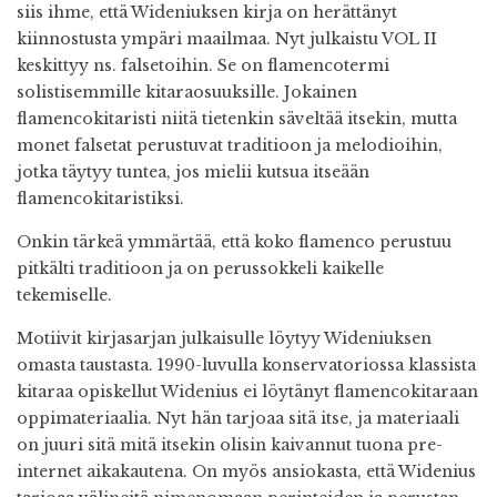
siis ihme, että Wideniuksen kirja on herättänyt
kiinnostusta ympäri maailmaa. Nyt julkaistu VOL II
keskittyy ns. falsetoihin. Se on flamencotermi
solistisemmille kitaraosuuksille. Jokainen
flamencokitaristi niitä tietenkin säveltää itsekin, mutta
monet falsetat perustuvat traditioon ja melodioihin,
jotka täytyy tuntea, jos mielii kutsua itseään
flamencokitaristiksi.
Onkin tärkeä ymmärtää, että koko flamenco perustuu
pitkälti traditioon ja on perussokkeli kaikelle
tekemiselle.
Motiivit kirjasarjan julkaisulle löytyy Wideniuksen
omasta taustasta. 1990-luvulla konservatoriossa klassista
kitaraa opiskellut Widenius ei löytänyt flamencokitaraan
oppimateriaalia. Nyt hän tarjoaa sitä itse, ja materiaali
on juuri sitä mitä itsekin olisin kaivannut tuona pre-
internet aikakautena. On myös ansiokasta, että Widenius