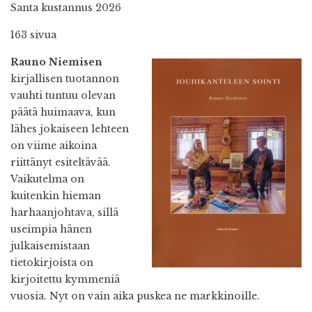
Santa kustannus 2026
163 sivua
R
auno Niemisen
kirjallisen tuotannon
vauhti tuntuu olevan
päätä huimaava, kun
lähes jokaiseen lehteen
on viime aikoina
riittänyt esiteltävää.
Vaikutelma on
kuitenkin hieman
harhaanjohtava, sillä
useimpia hänen
julkaisemistaan
tietokirjoista on
kirjoitettu kymmeniä
vuosia. Nyt on vain aika puskea ne markkinoille.