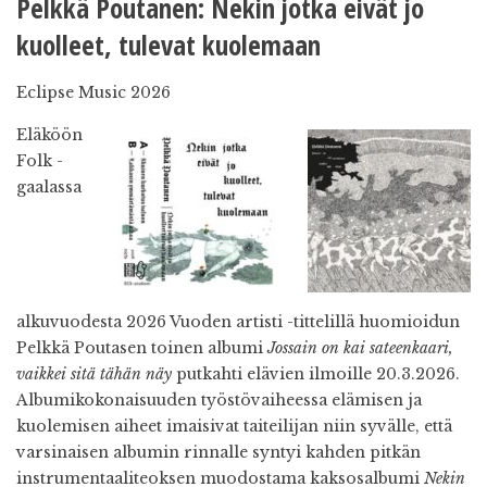
Pelkkä Poutanen: Nekin jotka eivät jo
kuolleet, tulevat kuolemaan
Eclipse Music 2026
Eläköön
Folk -
gaalassa
alkuvuodesta 2026 Vuoden artisti -tittelillä huomioidun
Pelkkä Poutasen toinen albumi
Jossain on kai sateenkaari,
vaikkei sitä tähän näy
putkahti elävien ilmoille 20.3.2026.
Albumikokonaisuuden työstövaiheessa elämisen ja
kuolemisen aiheet imaisivat taiteilijan niin syvälle, että
varsinaisen albumin rinnalle syntyi kahden pitkän
instrumentaaliteoksen muodostama kaksosalbumi
Nekin