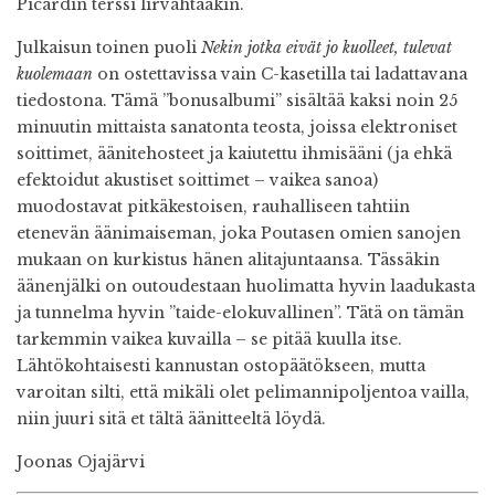
Picardin terssi lirvahtaakin.
Julkaisun toinen puoli
Nekin jotka eivät jo kuolleet, tulevat
kuolemaan
on ostettavissa vain C-kasetilla tai ladattavana
tiedostona. Tämä ”bonusalbumi” sisältää kaksi noin 25
minuutin mittaista sanatonta teosta, joissa elektroniset
soittimet, äänitehosteet ja kaiutettu ihmisääni (ja ehkä
efektoidut akustiset soittimet – vaikea sanoa)
muodostavat pitkäkestoisen, rauhalliseen tahtiin
etenevän äänimaiseman, joka Poutasen omien sanojen
mukaan on kurkistus hänen alitajuntaansa. Tässäkin
äänenjälki on outoudestaan huolimatta hyvin laadukasta
ja tunnelma hyvin ”taide-elokuvallinen”. Tätä on tämän
tarkemmin vaikea kuvailla – se pitää kuulla itse.
Lähtökohtaisesti kannustan ostopäätökseen, mutta
varoitan silti, että mikäli olet pelimannipoljentoa vailla,
niin juuri sitä et tältä äänitteeltä löydä.
Joonas Ojajärvi