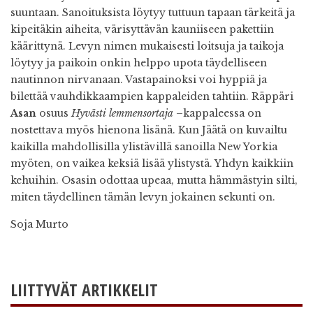
suuntaan. Sanoituksista löytyy tuttuun tapaan tärkeitä ja
kipeitäkin aiheita, värisyttävän kauniiseen pakettiin
käärittynä. Levyn nimen mukaisesti loitsuja ja taikoja
löytyy ja paikoin onkin helppo upota täydelliseen
nautinnon nirvanaan. Vastapainoksi voi hyppiä ja
bilettää vauhdikkaampien kappaleiden tahtiin. Räppäri
Asan
osuus
Hyvästi lemmensortaja –
kappaleessa on
nostettava myös hienona lisänä. Kun Jäätä on kuvailtu
kaikilla mahdollisilla ylistävillä sanoilla New Yorkia
myöten, on vaikea keksiä lisää ylistystä. Yhdyn kaikkiin
kehuihin. Osasin odottaa upeaa, mutta hämmästyin silti,
miten täydellinen tämän levyn jokainen sekunti on.
Soja Murto
LIITTYVÄT ARTIKKELIT