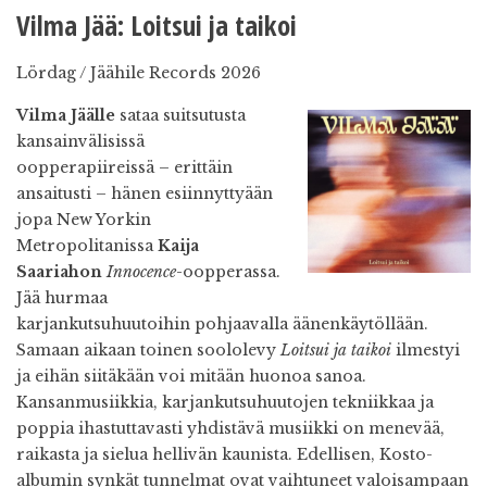
Vilma Jää:
Loitsui ja taikoi
Lördag / Jäähile Records 2026
V
ilma Jäälle
sataa suitsutusta
kansainvälisissä
oopperapiireissä – erittäin
ansaitusti – hänen esiinnyttyään
jopa New Yorkin
Metropolitanissa
Kaija
Saariahon
Innocence
-oopperassa.
Jää hurmaa
karjankutsuhuutoihin pohjaavalla äänenkäytöllään.
Samaan aikaan toinen soololevy
Loitsui ja taikoi
ilmestyi
ja eihän siitäkään voi mitään huonoa sanoa.
Kansanmusiikkia, karjankutsuhuutojen tekniikkaa ja
poppia ihastuttavasti yhdistävä musiikki on menevää,
raikasta ja sielua hellivän kaunista. Edellisen, Kosto-
albumin synkät tunnelmat ovat vaihtuneet valoisampaan