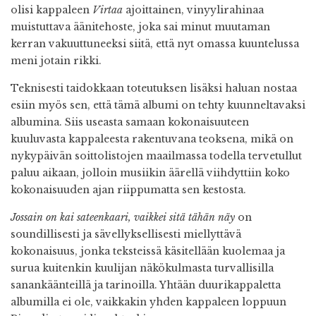
olisi kappaleen
Virtaa
ajoittainen, vinyylirahinaa
muistuttava äänitehoste, joka sai minut muutaman
kerran vakuuttuneeksi siitä, että nyt omassa kuuntelussa
meni jotain rikki.
Teknisesti taidokkaan toteutuksen lisäksi haluan nostaa
esiin myös sen, että tämä albumi on tehty kuunneltavaksi
albumina. Siis useasta samaan kokonaisuuteen
kuuluvasta kappaleesta rakentuvana teoksena, mikä on
nykypäivän soittolistojen maailmassa todella tervetullut
paluu aikaan, jolloin musiikin äärellä viihdyttiin koko
kokonaisuuden ajan riippumatta sen kestosta.
Jossain on kai sateenkaari, vaikkei sitä tähän näy
on
soundillisesti ja sävellyksellisesti miellyttävä
kokonaisuus, jonka teksteissä käsitellään kuolemaa ja
surua kuitenkin kuulijan näkökulmasta turvallisilla
sanankäänteillä ja tarinoilla. Yhtään duurikappaletta
albumilla ei ole, vaikkakin yhden kappaleen loppuun