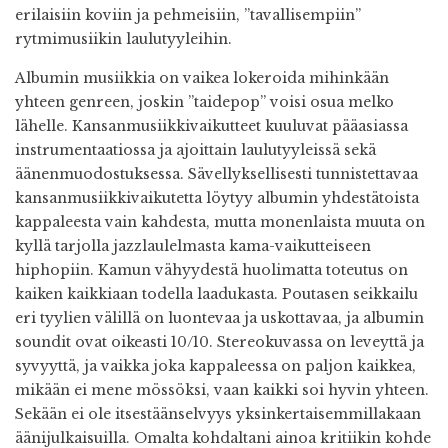
erilaisiin koviin ja pehmeisiin, ”tavallisempiin”
rytmimusiikin laulutyyleihin.
Albumin musiikkia on vaikea lokeroida mihinkään
yhteen genreen, joskin ”taidepop” voisi osua melko
lähelle. Kansanmusiikkivaikutteet kuuluvat pääasiassa
instrumentaatiossa ja ajoittain laulutyyleissä sekä
äänenmuodostuksessa. Sävellyksellisesti tunnistettavaa
kansanmusiikkivaikutetta löytyy albumin yhdestätoista
kappaleesta vain kahdesta, mutta monenlaista muuta on
kyllä tarjolla jazzlaulelmasta kama-vaikutteiseen
hiphopiin. Kamun vähyydestä huolimatta toteutus on
kaiken kaikkiaan todella laadukasta. Poutasen seikkailu
eri tyylien välillä on luontevaa ja uskottavaa, ja albumin
soundit ovat oikeasti 10/10. Stereokuvassa on leveyttä ja
syvyyttä, ja vaikka joka kappaleessa on paljon kaikkea,
mikään ei mene mössöksi, vaan kaikki soi hyvin yhteen.
Sekään ei ole itsestäänselvyys yksinkertaisemmillakaan
äänijulkaisuilla. Omalta kohdaltani ainoa kritiikin kohde