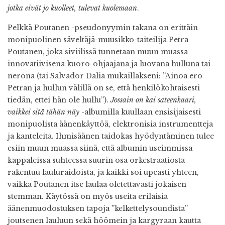
jotka eivät jo kuolleet, tulevat kuolemaan
.
Pelkkä Poutanen -pseudonyymin takana on erittäin
monipuolinen säveltäjä-muusikko-taiteilija Petra
Poutanen, joka siviilissä tunnetaan muun muassa
innovatiivisena kuoro-ohjaajana ja luovana hulluna tai
nerona (tai Salvador Dalia mukaillakseni: ”Ainoa ero
Petran ja hullun välillä on se, että henkilökohtaisesti
tiedän, ettei hän ole hullu”).
Jossain on kai sateenkaari,
vaikkei sitä tähän näy
-albumilla kuullaan ensisijaisesti
monipuolista äänenkäyttöä, elektronisia instrumentteja
ja kanteleita. Ihmisäänen taidokas hyödyntäminen tulee
esiin muun muassa siinä, että albumin useimmissa
kappaleissa suhteessa suurin osa orkestraatiosta
rakentuu lauluraidoista, ja kaikki soi upeasti yhteen,
vaikka Poutanen itse laulaa oletettavasti jokaisen
stemman. Käytössä on myös useita erilaisia
äänenmuodostuksen tapoja ”kelkettelysoundista”
joutsenen lauluun sekä höömein ja kargyraan kautta