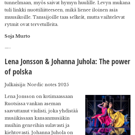
tunnelmaan, myös saivat hymyn huulille. Levyn mukana
tuli linkki nuottiliitteeseen, mikä lienee iloinen asia
muusikoille. Tanssijoille taas selkeät, mutta vaihtelevat
rytmit ovat tervetulleita.
Soja Murto
—-
Lena Jonsson & Johanna Juhola: The power
of polska
Julkaisija: Nordic notes 2025
Lena Jonsson on kotimaassaa
n
Ruotsissa vankan aseman
saavuttanut viulisti, joka yhdistää
musiikissaan kansanmusiikin
muihin genreihin sulavasti ja
kiehtovasti. Johanna Juhola on