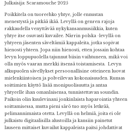
Julkaisija: Scaramouche 2025
Poikkitela on tuoreehko yhtye, jolle ennustan
menestystä ja pitkää ikää. Levyllä on genren rajoja
rakkaudella venyttävää nykykansanmusiikkia, kuten
yhtye itse osuvasti kuvailee. Närrin polska -levyllä on
yhtyeen jäsenten säveltämiä kappaleita, jotka sopivat
hienosti yhteen. Jopa niin hienosti, etten jossain kohtaa
levyn loppupuolella tajunnut biisin vaihtuneen, mikä voi
olla myös vaaran merkki itsensä toistamisesta. Levyn
alkupuolen sävellykset persoonallisine otteineen luovat
mielenkiintoisen ja polveilevan kokonaisuuden. Runsas
soittimien käyttö lisää monipuolisuutta ja antaa
yhtyeelle ihan omanlaisensa, tunnistettavan soundin.
Paikoin olin kuulevinani jonkinlaista haparointia yhteen
soittamisessa, mutta pieni särö tuo myös letkeää,
pelimannimaista otetta. Levyllä on helmiä, joita ei ole
julkaistu digitaalisilla alustoilla ja kansiin painetut
lauseen mittaiset kuvailut kappaleista paitsi johdattivat