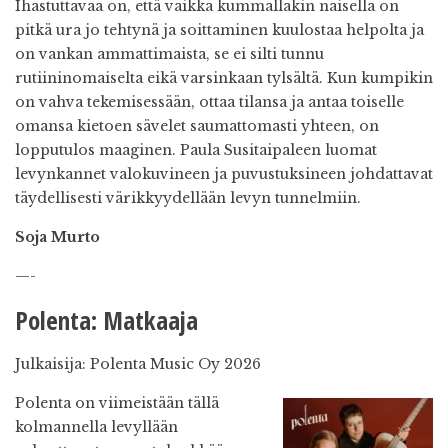
Ihastuttavaa on, että vaikka kummallakin naisella on
pitkä ura jo tehtynä ja soittaminen kuulostaa helpolta ja
on vankan ammattimaista, se ei silti tunnu
rutiininomaiselta eikä varsinkaan tylsältä. Kun kumpikin
on vahva tekemisessään, ottaa tilansa ja antaa toiselle
omansa kietoen sävelet saumattomasti yhteen, on
lopputulos maaginen. Paula Susitaipaleen luomat
levynkannet valokuvineen ja puvustuksineen johdattavat
täydellisesti värikkyydellään levyn tunnelmiin.
Soja Murto
—-
Polenta: Matkaaja
Julkaisija: Polenta Music Oy 2026
Polenta on viimeistään tällä
kolmannella levyllään