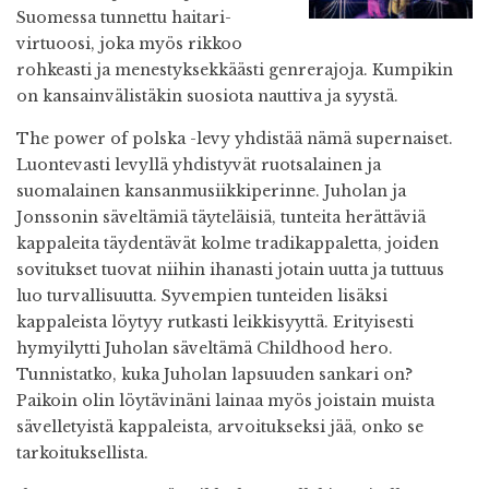
Suomessa tunnettu haitari-
virtuoosi, joka myös rikkoo
rohkeasti ja menestyksekkäästi genrerajoja. Kumpikin
on kansainvälistäkin suosiota nauttiva ja syystä.
The power of polska -levy yhdistää nämä supernaiset.
Luontevasti levyllä yhdistyvät ruotsalainen ja
suomalainen kansanmusiikkiperinne. Juholan ja
Jonssonin säveltämiä täyteläisiä, tunteita herättäviä
kappaleita täydentävät kolme tradikappaletta, joiden
sovitukset tuovat niihin ihanasti jotain uutta ja tuttuus
luo turvallisuutta. Syvempien tunteiden lisäksi
kappaleista löytyy rutkasti leikkisyyttä. Erityisesti
hymyilytti Juholan säveltämä Childhood hero.
Tunnistatko, kuka Juholan lapsuuden sankari on?
Paikoin olin löytävinäni lainaa myös joistain muista
sävelletyistä kappaleista, arvoitukseksi jää, onko se
tarkoituksellista.