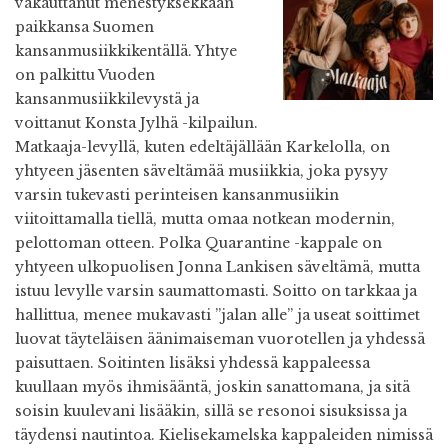
vakauttanut menestyksekkään
paikkansa Suomen
kansanmusiikkikentällä. Yhtye
on palkittu Vuoden
kansanmusiikkilevystä ja
voittanut Konsta Jylhä -kilpailun.
Matkaaja-levyllä, kuten edeltäjällään Karkelolla, on
yhtyeen jäsenten säveltämää musiikkia, joka pysyy
varsin tukevasti perinteisen kansanmusiikin
viitoittamalla tiellä, mutta omaa notkean modernin,
pelottoman otteen. Polka Quarantine -kappale on
yhtyeen ulkopuolisen Jonna Lankisen säveltämä, mutta
istuu levylle varsin saumattomasti. Soitto on tarkkaa ja
hallittua, menee mukavasti ”jalan alle” ja useat soittimet
luovat täyteläisen äänimaiseman vuorotellen ja yhdessä
paisuttaen. Soitinten lisäksi yhdessä kappaleessa
kuullaan myös ihmisääntä, joskin sanattomana, ja sitä
soisin kuulevani lisääkin, sillä se resonoi sisuksissa ja
täydensi nautintoa. Kielisekamelska kappaleiden nimissä