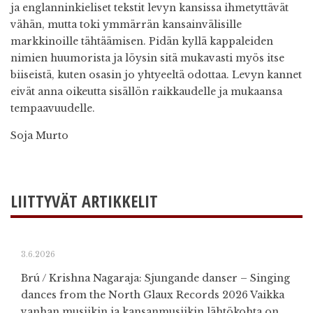
ja englanninkieliset tekstit levyn kansissa ihmetyttävät
vähän, mutta toki ymmärrän kansainvälisille
markkinoille tähtäämisen. Pidän kyllä kappaleiden
nimien huumorista ja löysin sitä mukavasti myös itse
biiseistä, kuten osasin jo yhtyeeltä odottaa. Levyn kannet
eivät anna oikeutta sisällön raikkaudelle ja mukaansa
tempaavuudelle.
Soja Murto
LIITTYVÄT ARTIKKELIT
3.6.2026
Brú / Krishna Nagaraja: Sjungande danser – Singing
dances from the North Glaux Records 2026 Vaikka
vanhan musiikin ja kansanmusiikin lähtökohta on