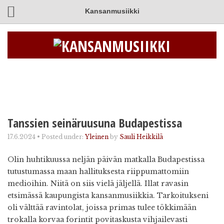
Kansanmusiikki
Tanssien seinäruusuna Budapestissa
17.6.2024
•
Posted under:
Yleinen
by
Sauli Heikkilä
Olin huhtikuussa neljän päivän matkalla Budapestissa
tutustumassa maan hallituksesta riippumattomiin
medioihin. Niitä on siis vielä jäljellä. Illat ravasin
etsimässä kaupungista kansanmusiikkia. Tarkoitukseni
oli välttää ravintolat, joissa primas tulee tökkimään
trokalla korvaa forintit povitaskusta vihjailevasti