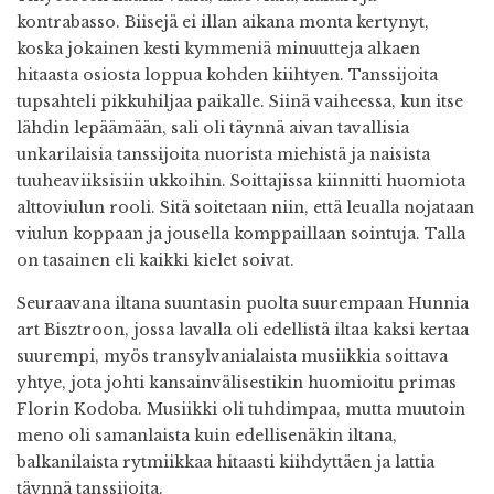
kontrabasso. Biisejä ei illan aikana monta kertynyt,
koska jokainen kesti kymmeniä minuutteja alkaen
hitaasta osiosta loppua kohden kiihtyen. Tanssijoita
tupsahteli pikkuhiljaa paikalle. Siinä vaiheessa, kun itse
lähdin lepäämään, sali oli täynnä aivan tavallisia
unkarilaisia tanssijoita nuorista miehistä ja naisista
tuuheaviiksisiin ukkoihin. Soittajissa kiinnitti huomiota
alttoviulun rooli. Sitä soitetaan niin, että leualla nojataan
viulun koppaan ja jousella komppaillaan sointuja. Talla
on tasainen eli kaikki kielet soivat.
Seuraavana iltana suuntasin puolta suurempaan Hunnia
art Bisztroon, jossa lavalla oli edellistä iltaa kaksi kertaa
suurempi, myös transylvanialaista musiikkia soittava
yhtye, jota johti kansainvälisestikin huomioitu primas
Florin Kodoba. Musiikki oli tuhdimpaa, mutta muutoin
meno oli samanlaista kuin edellisenäkin iltana,
balkanilaista rytmiikkaa hitaasti kiihdyttäen ja lattia
täynnä tanssijoita.