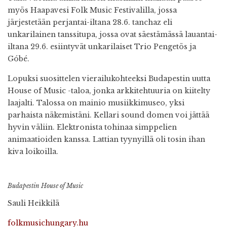
myös Haapavesi Folk Music Festivalilla, jossa
järjestetään perjantai-iltana 28.6. tanchaz eli
unkarilainen tanssitupa, jossa ovat säestämässä lauantai-
iltana 29.6. esiintyvät unkarilaiset Trio Pengetös ja
Góbé.
Lopuksi suosittelen vierailukohteeksi Budapestin uutta
House of Music -taloa, jonka arkkitehtuuria on kiitelty
laajalti. Talossa on mainio musiikkimuseo, yksi
parhaista näkemistäni. Kellari sound domen voi jättää
hyvin väliin. Elektronista tohinaa simppelien
animaatioiden kanssa. Lattian tyynyillä oli tosin ihan
kiva loikoilla.
Budapestin House of Music
Sauli Heikkilä
folkmusichungary.hu