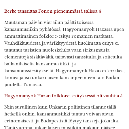
Berke tanssittaa Fonon pienemmässä salissa
4
Muutaman päivän vierailun päätti toisessa
kansanmusiikin pyhätössä, Hagyomanyok Hazassa upea
ammattimainen folklore-esitys romanien matkasta.
Vauhdikkuudesta ja värikkyydestä huolimatta esitys ei
tuntunut turistien nuoleskelulta vaan sirkusmaisia
elementtejä sisältävältä, taitavasti tanssitulta ja soitetulta
balkanilaiselta kansanmusiikki- ja
kansantanssiesitykseltä. Hagyomanyok Haza on korskea,
komea ja iso unkarilaisen kansanperinteen talo Budan
puolella Tonavaa.
Hagyomanyok Hazan folklore -esityksessä oli vauhtia
5
Niin surullinen kuin Unkarin poliittinen tilanne tällä
hetkellä onkin, kansanmusiikki tuntuu voivan aivan
erinomaisesti, ja Budapestistä löytyy tansseja joka ilta.
Tänä vuonna unkarilaisen musiikiin makuun pääsee