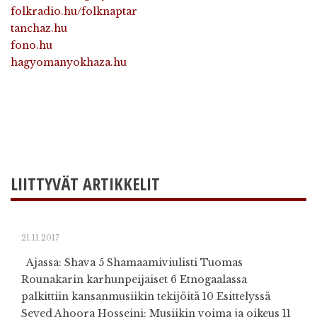
folkradio.hu/folknaptar
tanchaz.hu
fono.hu
hagyomanyokhaza.hu
LIITTYVÄT ARTIKKELIT
21.11.2017
Ajassa: Shava 5 Shamaamiviulisti Tuomas
Rounakarin karhunpeijaiset 6 Etnogaalassa
palkittiin kansanmusiikin tekijöitä 10 Esittelyssä
Seyed Ahoora Hosseini: Musiikin voima ja oikeus 11