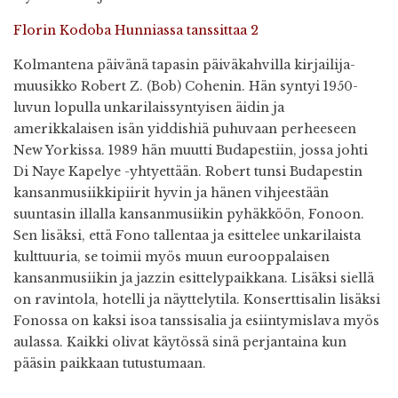
Florin Kodoba Hunniassa tanssittaa 2
Kolmantena päivänä tapasin päiväkahvilla kirjailija-
muusikko Robert Z. (Bob) Cohenin. Hän syntyi 1950-
luvun lopulla unkarilaissyntyisen äidin ja
amerikkalaisen isän yiddishiä puhuvaan perheeseen
New Yorkissa. 1989 hän muutti Budapestiin, jossa johti
Di Naye Kapelye -yhtyettään. Robert tunsi Budapestin
kansanmusiikkipiirit hyvin ja hänen vihjeestään
suuntasin illalla kansanmusiikin pyhäkköön, Fonoon.
Sen lisäksi, että Fono tallentaa ja esittelee unkarilaista
kulttuuria, se toimii myös muun eurooppalaisen
kansanmusiikin ja jazzin esittelypaikkana. Lisäksi siellä
on ravintola, hotelli ja näyttelytila. Konserttisalin lisäksi
Fonossa on kaksi isoa tanssisalia ja esiintymislava myös
aulassa. Kaikki olivat käytössä sinä perjantaina kun
pääsin paikkaan tutustumaan.