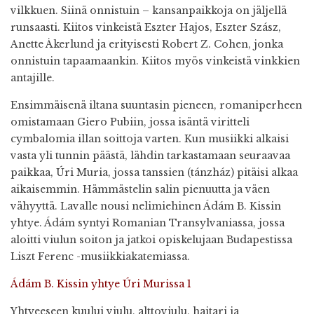
vilkkuen. Siinä onnistuin – kansanpaikkoja on jäljellä
runsaasti. Kiitos vinkeistä Eszter Hajos, Eszter Szász,
Anette Åkerlund ja erityisesti Robert Z. Cohen, jonka
onnistuin tapaamaankin. Kiitos myös vinkeistä vinkkien
antajille.
Ensimmäisenä iltana suuntasin pieneen, romaniperheen
omistamaan Giero Pubiin, jossa isäntä viritteli
cymbalomia illan soittoja varten. Kun musiikki alkaisi
vasta yli tunnin päästä, lähdin tarkastamaan seuraavaa
paikkaa, Úri Muria, jossa tanssien (tánzház) pitäisi alkaa
aikaisemmin. Hämmästelin salin pienuutta ja väen
vähyyttä. Lavalle nousi nelimiehinen Ádám B. Kissin
yhtye. Ádám syntyi Romanian Transylvaniassa, jossa
aloitti viulun soiton ja jatkoi opiskelujaan Budapestissa
Liszt Ferenc -musiikkiakatemiassa.
Ádám B. Kissin yhtye Úri Murissa 1
Yhtyeeseen kuului viulu, alttoviulu, haitari ja