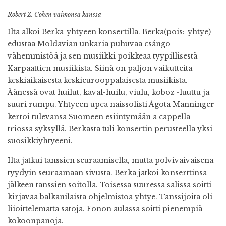
Robert Z. Cohen vaimonsa kanssa
Ilta alkoi Berka-yhtyeen konsertilla. Berka(pois:-yhtye)
edustaa Moldavian unkaria puhuvaa csángo-
vähemmistöä ja sen musiikki poikkeaa tyypillisestä
Karpaattien musiikista. Siinä on paljon vaikutteita
keskiaikaisesta keskieurooppalaisesta musiikista.
Äänessä ovat huilut, kaval-huilu, viulu, koboz -luuttu ja
suuri rumpu. Yhtyeen upea naissolisti Ágota Manninger
kertoi tulevansa Suomeen esiintymään a cappella -
triossa syksyllä. Berkasta tuli konsertin perusteella yksi
suosikkiyhtyeeni.
Ilta jatkui tanssien seuraamisella, mutta polvivaivaisena
tyydyin seuraamaan sivusta. Berka jatkoi konserttinsa
jälkeen tanssien soitolla. Toisessa suuressa salissa soitti
kirjavaa balkanilaista ohjelmistoa yhtye. Tanssijoita oli
liioittelematta satoja. Fonon aulassa soitti pienempiä
kokoonpanoja.