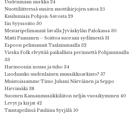
Uudenmaan nurkka 24
Nuottiliitteessä uusien nuottikirjojen satoa 25
Kuulumisia Pohjois-Savosta 29
Iin Syyssoitto 30
Mestaripelimannit lavalla Jyväskylän Palokassa 30
Matti Paananen – Soittoa suoraan sydämestä 31
Espoon pelimannit Taalainmaalla 32
Vieska Folk elvyttää paikallista perinnettä Pohjanmaalla
33
Harmoonin nousu ja tuho 34
Luodaanko uudenlainen muusikkoarkisto? 37
Muistoissamme Timo Juhani Närväinen ja Seppo
Hirvimäki 38
Suomen Kansanmusiikkiliiton neljäs vuosikymmen 40
Levyt ja kirjat 42
Taustapeilissä Pauliina Syrjälä 50