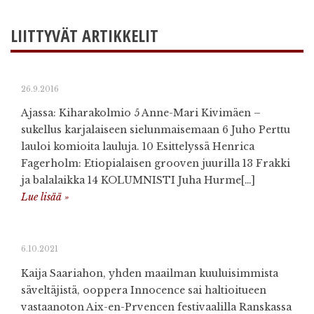
LIITTYVÄT ARTIKKELIT
26.9.2016
Ajassa: Kiharakolmio 5 Anne-Mari Kivimäen –
sukellus karjalaiseen sielunmaisemaan 6 Juho Perttu
lauloi komioita lauluja. 10 Esittelyssä Henrica
Fagerholm: Etiopialaisen grooven juurilla 13 Frakki
ja balalaikka 14 KOLUMNISTI Juha Hurme[…]
Lue lisää »
6.10.2021
Kaija Saariahon, yhden maailman kuuluisimmista
säveltäjistä, ooppera Innocence sai haltioitueen
vastaanoton Aix-en-Prvencen festivaalilla Ranskassa