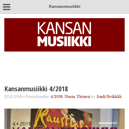
Kansanmusiikki
Kansanmusiikki 4/2018
22.11.2018
•
Posted under:
4/2018
,
Uusin
,
Yleinen
by
Sauli Heikkilä