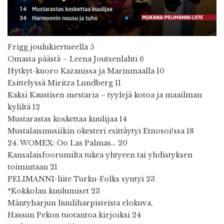
Frigg joulukiertueella 5
Omasta päästä – Leena Joutsenlahti 6
Hytkyt-kuoro Kazanissa ja Marinmaalla 10
Esittelyssä Miritza Lundberg 11
Kaksi Kaustisen mestaria – tyylejä kotoa ja maailman
kyliltä 12
Mustarastas koskettaa kuulijaa 14
Mustalaismusiikin okesteri esittäytyi Etnosoi!ssa 18
24. WOMEX: Oo Las Palmas… 20
Kansalaisfoorumilta tukea yhtyeen tai yhdistyksen
toimintaan 21
PELIMANNI-liite Turku-Folks syntyi 23
*Kokkolan kuulumiset 23
Mäntyharjun huuliharpisteista elokuva,
Hassun Pekon tuotantoa kirjoiksi 24