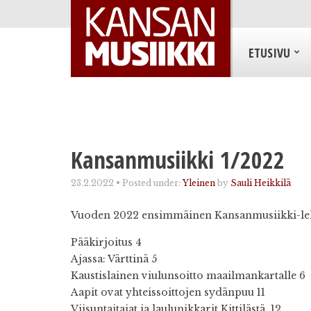
ETUSIVU
Kansanmusiikki 1/2022
23.2.2022
•
Posted under:
Yleinen
by
Sauli Heikkilä
Vuoden 2022 ensimmäinen Kansanmusiikki-lehti
Pääkirjoitus 4
Ajassa: Värttinä 5
Kaustislainen viulunsoitto maailmankartalle 6
Aapit ovat yhteissoittojen sydänpuu 11
Viisuntaitajat ja laulunikkarit Kittilästä. 12