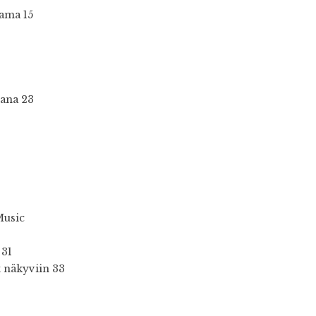
oama 15
jana 23
Music
 31
 näkyviin 33