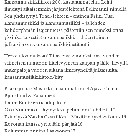
Kansanmusiikkiliiton 200. kustantama lehti. Lehti
ilmestyi aikaisemmin järjestölehtenä Pelimanni-nimellä.
Sen yhdistyttyä Trad.-lehteen –entinen Friiti, Uusi
Kansanmusiikki ja Kansanmusiikki – ja lehden
kohderyhmän laajentuessa päätettiin sen nimeksi ottaa
yksinkertaisesti Kansanmusiikki. Lehden toinen
julkaisija on Kansanmusiikki-instituutti.
Tervetuloa mukaan! Tilaa ensi vuodeksi, saat vuoden
viimeisen numeron liitelevyineen kaupan päälle! Levyllä
makupaloja vuoden aikana ilmestyneiltä julkaisuilta:
kansanmusiikkiliitto.fi/liity
Pääkirjoitus: Musiikki ja nationalismi 4 Ajassa: Irina
Björklund & Pauanne 5
Emmi Kuittisen tie itkijäksi 6
Ossi Niinimäki – hymyilevä pelimanni Lahdesta 10
Esittelyssä Natalia Castrillón – Musiikin syvä vaikutus 15
Koronan kanssa yritetään pärjätä 16
Kolumnisti Annina Laaksonen 17