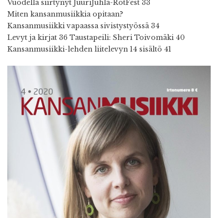
Vuodella siirtynyt JuuriJuhla-RotFest 33
Miten kansanmusiikkia opitaan?
Kansanmusiikki vapaassa sivistystyössä 34
Levyt ja kirjat 36 Taustapeili: Sheri Toivomäki 40
Kansanmusiikki-lehden liitelevyn 14 sisältö 41