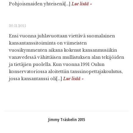
Pohjoismaiden yhteisenä[…]
Lue lisää »
30.11.2015
Ensi vuonna juhlavuottaan viettävä suomalainen
kansantanssitoiminta on viimeisten
vuosikymmenten aikana kokenut kansanmusiikin
vanavedessä vähittäisen mullistuksen alan tekijöiden
ja tietäjien puolella. Kun vuonna 1991 Oulun
konservatoriossa aloitettiin tanssinopettajakoulutus,
jossa kansantanssi oli[…]
Lue lisää »
Jimmy Träskelin 2015