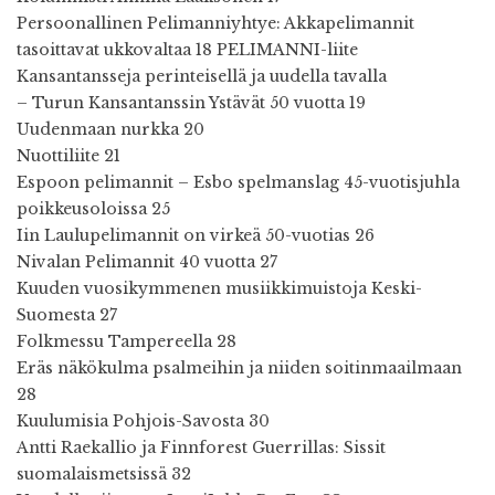
Persoonallinen Pelimanniyhtye: Akkapelimannit
tasoittavat ukkovaltaa 18 PELIMANNI-liite
Kansantansseja perinteisellä ja uudella tavalla
– Turun Kansantanssin Ystävät 50 vuotta 19
Uudenmaan nurkka 20
Nuottiliite 21
Espoon pelimannit – Esbo spelmanslag 45-vuotisjuhla
poikkeusoloissa 25
Iin Laulupelimannit on virkeä 50-vuotias 26
Nivalan Pelimannit 40 vuotta 27
Kuuden vuosikymmenen musiikkimuistoja Keski-
Suomesta 27
Folkmessu Tampereella 28
Eräs näkökulma psalmeihin ja niiden soitinmaailmaan
28
Kuulumisia Pohjois-Savosta 30
Antti Raekallio ja Finnforest Guerrillas: Sissit
suomalaismetsissä 32