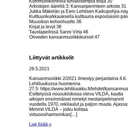
Kommunikoinnilla turvallisempia tiloja 30
Arkistojen äärellä 3: Kansanperinteen arkisto 31
Jukka Mäkelän ja Eero Lehtisen Kaikupohjia-näy
Kulttuurikurkkauksella kulttuuria espoolaisiin pä
Muusikon kehonhuolto 36
Kirjat ja levyt 38
Taustapeilissä Sanni Virta 46
Oriveden kansanmusiikkikurssit 47
Liittyvät artikkelit
26.5.2021
Kansanmusiikki 2/2021 ilmestyy perjantaina 4.6.
Lehtiluukussa huomenna
27.5: https://www.lehtiluukku.fi/lehdet/kansanmusi
Esittelyssä nousukiidossa oleva VILDÁ, kautta
aikojen ensimmäiset nimetyt mestaripelimannit
vuodelta 1970, rekilaulut ja paljon muuta. Ajassa
Mimmit VILDÁ – joiku kohtaa
virtuoosiharmonikan[…]
Lue lisää »