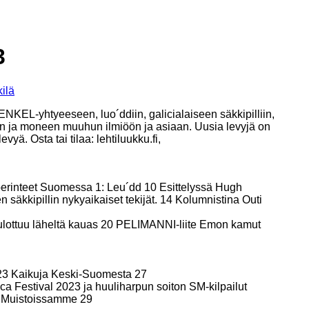
3
ilä
KEL-yhtyeeseen, luo´ddiin, galicialaiseen säkkipilliin,
n ja moneen muuhun ilmiöön ja asiaan. Uusia levyjä on
ä. Osta tai tilaa: lehtiluukku.fi,
erinteet Suomessa 1: Leu´dd 10 Esittelyssä Hugh
 säkkipillin nykyaikaiset tekijät. 14 Kolumnistina Outi
i ulottuu läheltä kauas 20 PELIMANNI-liite Emon kamut
a 23 Kaikuja Keski-Suomesta 27
 Festival 2023 ja huuliharpun soiton SM-kilpailut
8 Muistoissamme 29