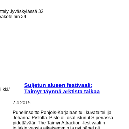
ttely Jyväskylässä 32
iväkoteihin 34
Suljetun alueen festivaali:
ikki/
Taimyr täynnä arktista taikaa
7.4.2015
:
Puhelinsoitto Pohjois-Karjalaan tuli kuvataiteilija
Johanna Pistolta. Pisto oli osallistunut Siperiassa
pidettävään The Taimyr Attraction -festivaaliin
joitakin vuosia aikaisemmin ja nyt hänet oli