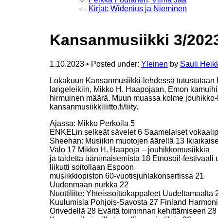
Kirjat: Widenius ja Nieminen
Kansanmusiikki 3/202
1.10.2023
•
Posted under:
Yleinen
by
Sauli Heikk
Lokakuun Kansanmusiikki-lehdessä tutustutaan EN
langeleikiin, Mikko H. Haapojaan, Emon kamuihi
hirmuinen määrä. Muun muassa kolme jouhikko-levy
kansanmusiikkiliitto.fi/liity.
Ajassa: Mikko Perkoila 5
ENKELin selkeät sävelet 6 Saamelaiset vokaalip
Sheehan: Musiikin muotojen äärellä 13 Ikiaikaisen
Valo 17 Mikko H. Haapoja – jouhikkomusiikkia
ja taidetta äänimaisemista 18 Etnosoi!-festivaal
liikutti soitollaan Espoon
musiikkiopiston 60-vuotisjuhlakonsertissa 21
Uudenmaan nurkka 22
Nuottiliite: Yhteissoittokappaleet Uudeltamaalt
Kuulumisia Pohjois-Savosta 27 Finland Harmonica
Orivedellä 28 Eväitä toiminnan kehittämiseen 2