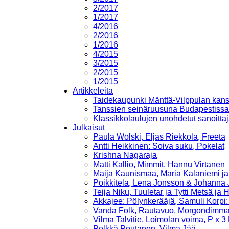
2/2017
1/2017
4/2016
2/2016
1/2016
4/2015
3/2015
2/2015
1/2015
Artikkeleita
Taidekaupunki Mänttä-Vilppulan kans
Tanssien seinäruusuna Budapestissa
Klassikkolaulujen unohdetut sanoittaj
Julkaisut
Paula Wolski, Eljas Riekkola, Freeta
Antti Heikkinen: Soiva suku, Pokelat
Krishna Nagaraja
Matti Kallio, Mimmit, Hannu Virtanen
Maija Kaunismaa, Maria Kalaniemi ja
Poikkitela, Lena Jonsson & Johanna 
Teija Niku, Tuuletar ja Tytti Metsä ja 
Akkajee: Pölynkerääjä, Samuli Korpi: 
Vanda Folk, Rautavuo, Morgondimm
Vilma Talvitie, Loimolan voima, P x 3
Pelkkä Poutanen, Vilma Jää