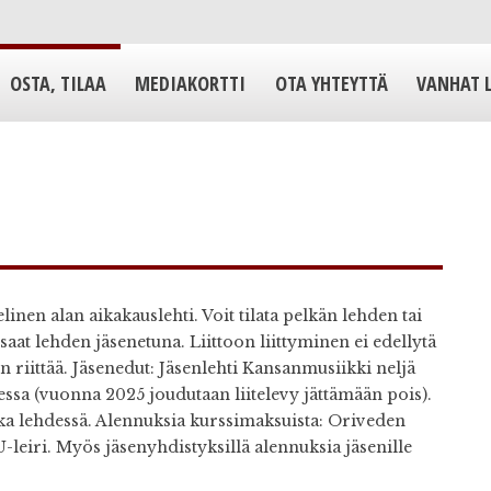
OSTA, TILAA
MEDIAKORTTI
OTA YHTEYTTÄ
VANHAT 
en alan aikakauslehti. Voit tilata pelkän lehden tai
saat lehden jäsenetuna. Liittoon liittyminen ei edellytä
n riittää. Jäsenedut: Jäsenlehti Kansanmusiikki neljä
ssa (vuonna 2025 joudutaan liitelevy jättämään pois).
oka lehdessä. Alennuksia kurssimaksuista: Oriveden
-leiri. Myös jäsenyhdistyksillä alennuksia jäsenille