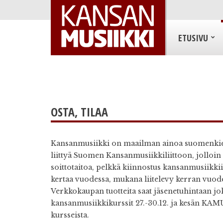
ETUSIVU
OSTA, TILAA
Kansanmusiikki on maailman ainoa suomenkielin
liittyä Suomen Kansanmusiikkiliittoon, jolloin 
soittotaitoa, pelkkä kiinnostus kansanmusiikkii
kertaa vuodessa, mukana liitelevy kerran vuode
Verkkokaupan tuotteita saat jäsenetuhintaan j
kansanmusiikkikurssit 27.-30.12. ja kesän KAMU
kursseista.