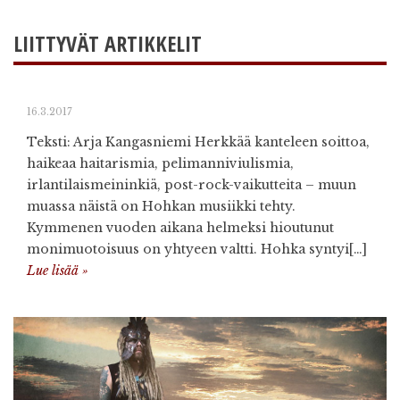
LIITTYVÄT ARTIKKELIT
16.3.2017
Teksti: Arja Kangasniemi Herkkää kanteleen soittoa,
haikeaa haitarismia, pelimanniviulismia,
irlantilaismeininkiä, post-rock-vaikutteita – muun
muassa näistä on Hohkan musiikki tehty.
Kymmenen vuoden aikana helmeksi hioutunut
monimuotoisuus on yhtyeen valtti. Hohka syntyi[…]
Lue lisää »