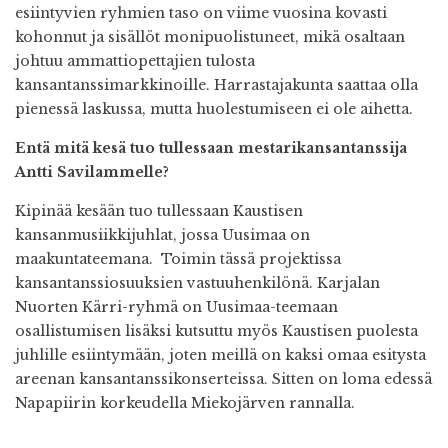
esiintyvien ryhmien taso on viime vuosina kovasti
kohonnut ja sisällöt monipuolistuneet, mikä osaltaan
johtuu ammattiopettajien tulosta
kansantanssimarkkinoille. Harrastajakunta saattaa olla
pienessä laskussa, mutta huolestumiseen ei ole aihetta.
Entä mitä kesä tuo tullessaan mestarikansantanssija
Antti Savilammelle?
Kipinää kesään tuo tullessaan Kaustisen
kansanmusiikkijuhlat, jossa Uusimaa on
maakuntateemana. Toimin tässä projektissa
kansantanssiosuuksien vastuuhenkilönä. Karjalan
Nuorten Kärri-ryhmä on Uusimaa-teemaan
osallistumisen lisäksi kutsuttu myös Kaustisen puolesta
juhlille esiintymään, joten meillä on kaksi omaa esitysta
areenan kansantanssikonserteissa. Sitten on loma edessä
Napapiirin korkeudella Miekojärven rannalla.