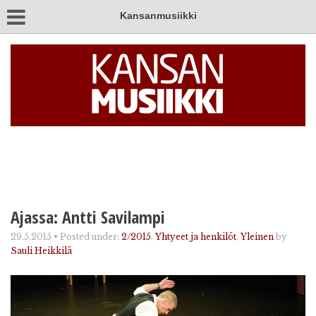
Kansanmusiikki
Ajassa: Antti Savilampi
29.5.2015
•
Posted under:
2/2015
,
Yhtyeet ja henkilöt
,
Yleinen
by
Sauli Heikkilä