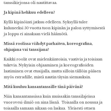
tanssikirjonsa oli nautittavaa.
Ja kipinä hehkuu edelleen?
Kyllä kipinöinti jatkuu edelleen. Syksyllä tulee
kuluneeksi 50 vuotta tuon kipinän ja palon syttymisestä
ja loppu ei ainakaan vielä häämötä.
Missä roolissa viihdyt parhaiten, koreografina,
ohjaajana vai tanssijana?
Kaikki roolit ovat mielenkiintoisia, vaativia ja toisiaan
tukevia. Nykyisin ohjaaminen ja koreografioiden
laatiminen ovat etusijalla, mutta silloin tällöin pääsen
myös estradille, mistä nautin täysin siemauksin.
Mitä kuuluu kansantanssille tänä päivänä?
Niin kansantanssissa kuin muissakin tanssilajeissa
vuorovesi-ilmiö on aina läsnä. Toisaalla on nousua ja
toisaalla samaan aikaan on laskua. Yleisesti ottaen