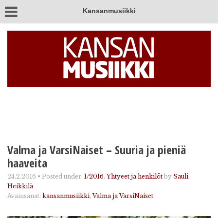
Kansanmusiikki
Valma ja VarsiNaiset – Suuria ja pieniä
haaveita
24.2.2016
•
Posted under:
1/2016
,
Yhtyeet ja henkilöt
by
Sauli
Heikkilä
Avainsanat:
kansanmusiikki
,
Valma ja VarsiNaiset