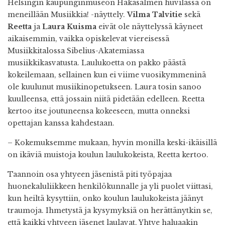
H
elsingin kaupunginmuseon Hakasalmen huvilassa on
meneillään Musiikkia! -näyttely.
Vilma Talvitie
sekä
Reetta
ja
Laura Kuisma
eivät ole näyttelyssä käyneet
aikaisemmin, vaikka opiskelevat viereisessä
Musiikkitalossa Sibelius-Akatemiassa
musiikkikasvatusta. Laulukoetta on pakko päästä
kokeilemaan, sellainen kun ei viime vuosikymmeninä
ole kuulunut musiikinopetukseen. Laura tosin sanoo
kuulleensa, että jossain niitä pidetään edelleen. Reetta
kertoo itse joutuneensa kokeeseen, mutta onneksi
opettajan kanssa kahdestaan.
– Kokemuksemme mukaan, hyvin monilla keski-ikäisillä
on ikäviä muistoja koulun laulukokeista, Reetta kertoo.
Taannoin osa yhtyeen jäsenistä piti työpajaa
huonekaluliikkeen henkilökunnalle ja yli puolet viittasi,
kun heiltä kysyttiin, onko koulun laulukokeista jäänyt
traumoja. Ihmetystä ja kysymyksiä on herättänytkin se,
että kaikki yhtyeen jäsenet laulavat. Yhtye haluaakin