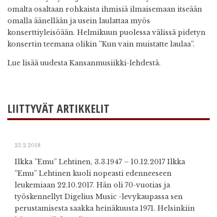
omalta osaltaan rohkaista ihmisiä ilmaisemaan itseään
omalla äänellään ja usein laulattaa myös
konserttiyleisöään. Helmikuun puolessa välissä pidetyn
konsertin teemana olikin ”Kun vain muistatte laulaa”.
Lue lisää uudesta Kansanmusiikki-lehdestä.
LIITTYVÄT ARTIKKELIT
23.2.2018
Ilkka ”Emu” Lehtinen, 3.3.1947 – 10.12.2017 Ilkka
”Emu” Lehtinen kuoli nopeasti edenneeseen
leukemiaan 22.10.2017. Hän oli 70-vuotias ja
työskennellyt Digelius Music -levykaupassa sen
perustamisesta saakka heinäkuusta 1971. Helsinkiin