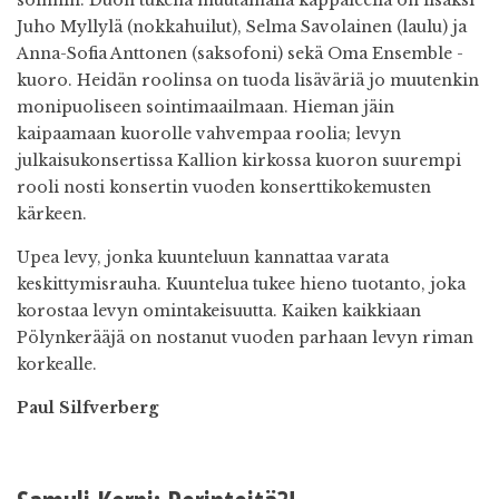
Juho Myllylä (nokkahuilut), Selma Savolainen (laulu) ja
Anna-Sofia Anttonen (saksofoni) sekä Oma Ensemble -
kuoro. Heidän roolinsa on tuoda lisäväriä jo muutenkin
monipuoliseen sointimaailmaan. Hieman jäin
kaipaamaan kuorolle vahvempaa roolia; levyn
julkaisukonsertissa Kallion kirkossa kuoron suurempi
rooli nosti konsertin vuoden konserttikokemusten
kärkeen.
Upea levy, jonka kuunteluun kannattaa varata
keskittymisrauha. Kuuntelua tukee hieno tuotanto, joka
korostaa levyn omintakeisuutta. Kaiken kaikkiaan
Pölynkerääjä on nostanut vuoden parhaan levyn riman
korkealle.
Paul Silfverberg