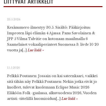
LIITTYVÄT ARTIKKELIT
23.5.2024
Kesänumero ilmestyy 30.5. Sisältö: Pääkirjoitus:
Improten läpi elämän 4 Ajassa: Panu Savolainen &
JPP 5 Vilma Talvitie on kotonaan maailmalla 6
Saamelaiset vokaaliperinteet Suomessa 3: livđe 10 20
vuotta ja[…]
Lue lisää »
15.5.2026
Pelkkä Poutanen: Jossain on kai sateenkaari, vaikkei
sitä tähän näy Pelkkä Poutanen: Nekin jotka eivät jo
kuolleet, tulevat kuolemaan Eclipse Music 2026
Eläköön Folk -gaalassa, alkuvuodesta 2026, Vuoden
artisti -tittelillä huomioidun[…]
Lue lisää »