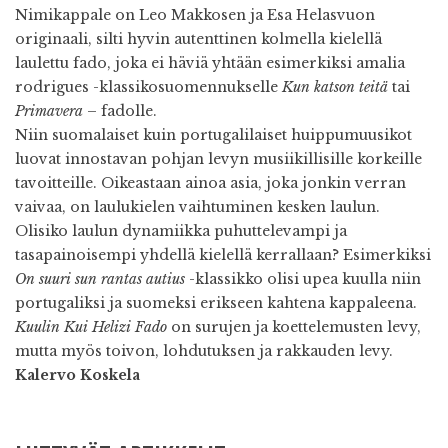
Nimikappale on Leo Makkosen ja Esa Helasvuon
originaali, silti hyvin autenttinen kolmella kielellä
laulettu fado, joka ei häviä yhtään esimerkiksi amalia
rodrigues -klassikosuomennukselle
Kun katson teitä
tai
Primavera
– fadolle.
Niin suomalaiset kuin portugalilaiset huippumuusikot
luovat innostavan pohjan levyn musiikillisille korkeille
tavoitteille. Oikeastaan ainoa asia, joka jonkin verran
vaivaa, on laulukielen vaihtuminen kesken laulun.
Olisiko laulun dynamiikka puhuttelevampi ja
tasapainoisempi yhdellä kielellä kerrallaan? Esimerkiksi
On suuri sun rantas autius
-klassikko olisi upea kuulla niin
portugaliksi ja suomeksi erikseen kahtena kappaleena.
Kuulin Kui Helizi Fado
on surujen ja koettelemusten levy,
mutta myös toivon, lohdutuksen ja rakkauden levy.
Kalervo Koskela