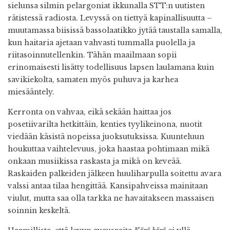
sielunsa silmin pelargoniat ikkunalla STT:n uutisten
rätistessä radiosta. Levyssä on tiettyä kapinallisuutta –
muutamassa biisissä bassolaatikko jytää taustalla samalla,
kun haitaria ajetaan vahvasti tummalla puolella ja
riitasoinnutellenkin. Tähän maailmaan sopii
erinomaisesti lisätty todellisuus lapsen laulamana kuin
savikiekolta, samaten myös puhuva ja karhea
miesääntely.
Kerronta on vahvaa, eikä sekään haittaa jos
posetiivarilta hetkittäin, kenties tyylikeinona, nuotit
viedään käsistä nopeissa juoksutuksissa. Kuunteluun
houkuttaa vaihtelevuus, joka haastaa pohtimaan mikä
onkaan musiikissa raskasta ja mikä on keveää.
Raskaiden palkeiden jälkeen huuliharpulla soitettu avara
valssi antaa tilaa hengittää. Kansipahveissa mainitaan
viulut, mutta saa olla tarkka ne havaitakseen massaisen
soinnin keskeltä.