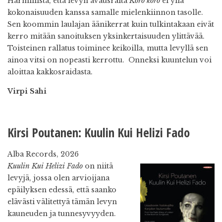
Harmillista, että levyn avausraita
Körö körö
ei yllä
kokonaisuuden kanssa samalle mielenkiinnon tasolle.
Sen koommin laulajan äänikerrat kuin tulkintakaan eivät
kerro mitään sanoituksen yksinkertaisuuden ylittävää.
Toisteinen rallatus toiminee keikoilla, mutta levyllä sen
ainoa vitsi on nopeasti kerrottu. Onneksi kuuntelun voi
aloittaa kakkosraidasta.
Virpi Sahi
Kirsi Poutanen: Kuulin Kui Helizi Fado
Alba Records, 2026
Kuulin Kui Helizi Fado
on niitä
levyjä, jossa olen arvioijana
epäilyksen edessä, että saanko
elävästi välitettyä tämän levyn
kauneuden ja tunnesyvyyden.