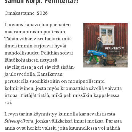
Samuli Korpi: Perinteitä?!
Omakustanne, 2026
Luovuus kanavoituu parhaiten
määrämuotoisiin puitteisiin.
Tähän vähäriviset haitarit mitä
ilmeisimmin tarjoavat hyvät
mahdollisuudet. Pelithän soivat
lähtökohtaisesti tietyissä
sävellajeissa ja eri säveltä sisään-
ja ulosvedolla. Kansikuvan
perusteella suosikkisoitin on monipuolisempi
kolmirivinen, josta myös kromaattisia säveliä vaivatta
irtoaa. Tietäjät tietää, mikä peli missäkin kappaleessa
soi.
Levyn tarina käynnistyy kunnolla karnevalistisesta
Siivouspolkasta
, jonka välikkeissä imuri moikaa. Parasta
antia ovat herkät valssit, joita kuunnellessa voi nähdä