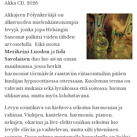
Akka CD, 2026
Akkajeen Pölynkerääjä on
alkuvuoden mielenkiintoisimpia
levyjä, jonka jopa Helsingin
Sanomat palkitsi viiden tähden
arvostelulla. Eikä suotta:
Meriheini Luodon
ja
Iida
Savolaisen
duo luo aivan oman
maailmansa, jossa herkät
harmoniat törmäävät raastaviin riitasointuihin pitäen
kuulijan hypnoottisessa otteessaan. Kuoleman teema on
vahvasti mukana sekä lyriikoissa että soitossa, hieman
uhkaavana, mutta myös lohduttavana.
Levyn sointikuva on kiehtova sekoitus harmoniaa ja
rahinaa. Viulujen, kanteleen, harmonin, pianon,
urkujen, okarinn ja live-elektroniikan sekoitus luo
levylle elävän ja vaihtelevan, mutta silti yhtenäisen
soinnin. Duon tukena muutamalla kappaleella on lisäksi