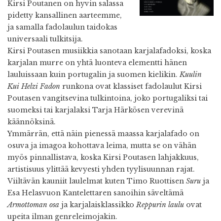
Kirsi Poutanen on hyvin salassa
pidetty kansallinen aarteemme,
ja samalla fadolaulun taidokas
universaali tulkitsija.
Kirsi Poutasen musiikkia sanotaan karjalafadoksi, koska
karjalan murre on yhtä luonteva elementti hänen
lauluissaan kuin portugalin ja suomen kielikin.
Kuulin
Kui Helzi Fadon
runkona ovat klassiset fadolaulut Kirsi
Poutasen vangitsevina tulkintoina, joko portugaliksi tai
suomeksi tai karjalaksi Tarja Härkösen verevinä
käännöksinä.
Ymmärrän, että näin pienessä maassa karjalafado on
osuva ja imagoa kohottava leima, mutta se on vähän
myös pinnallistava, koska Kirsi Poutasen lahjakkuus,
artistisuus ylittää kevyesti yhden tyylisuunnan rajat.
Viiltävän kauniit laulelmat kuten Timo Ruottisen
Suru
ja
Esa Helasvuon Kantelettaren sanoihin säveltämä
Armottoman osa
ja karjalaisklassikko
Reppurin laulu
ovat
upeita ilman genreleimojakin.