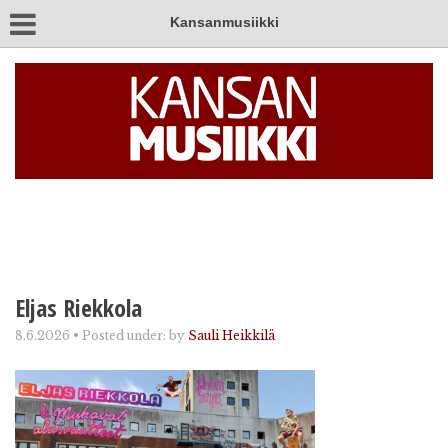
Kansanmusiikki
Eljas Riekkola
8.6.2026
•
Posted under:
by
Sauli Heikkilä