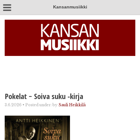
Kansanmusiikki
Pokelat − Soiva suku -kirja
3.6.2026
•
Posted under:
by
Sauli Heikkilä