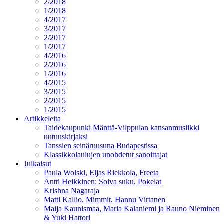
2/2018
1/2018
4/2017
3/2017
2/2017
1/2017
4/2016
2/2016
1/2016
4/2015
3/2015
2/2015
1/2015
Artikkeleita
Taidekaupunki Mänttä-Vilppulan kansanmusiikki
uutuuskirjaksi
Tanssien seinäruusuna Budapestissa
Klassikkolaulujen unohdetut sanoittajat
Julkaisut
Paula Wolski, Eljas Riekkola, Freeta
Antti Heikkinen: Soiva suku, Pokelat
Krishna Nagaraja
Matti Kallio, Mimmit, Hannu Virtanen
Maija Kaunismaa, Maria Kalaniemi ja Rauno Nieminen
& Yuki Hattori