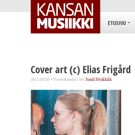
ETUSIVU
Cover art (c) Elias Frigård
20.5.2026
•
Posted under:
by
Sauli Heikkilä