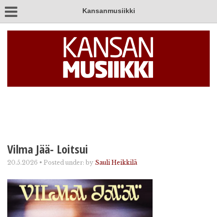
Kansanmusiikki
Vilma Jää- Loitsui
20.5.2026
•
Posted under:
by
Sauli Heikkilä