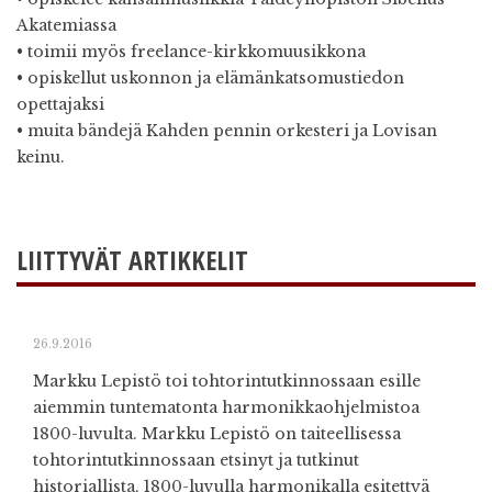
Akatemiassa
• toimii myös freelance-kirkkomuusikkona
• opiskellut uskonnon ja elämänkatsomustiedon
opettajaksi
• muita bändejä Kahden pennin orkesteri ja Lovisan
keinu.
LIITTYVÄT ARTIKKELIT
26.9.2016
Markku Lepistö toi tohtorintutkinnossaan esille
aiemmin tuntematonta harmonikkaohjelmistoa
1800-luvulta. Markku Lepistö on taiteellisessa
tohtorintutkinnossaan etsinyt ja tutkinut
historiallista, 1800-luvulla harmonikalla esitettyä