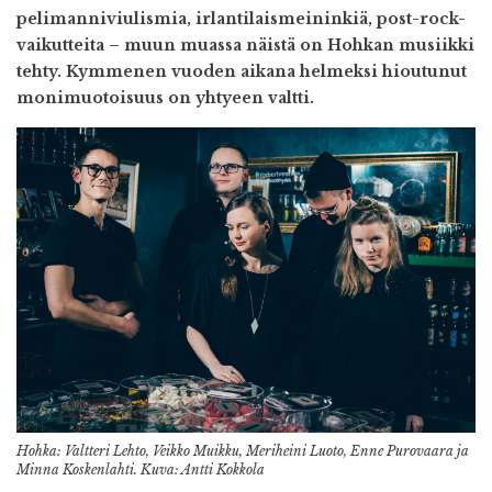
pelimanniviulismia, irlantilaismeininkiä, post-rock-
vaikutteita – muun muassa näistä on Hohkan musiikki
tehty. Kymmenen vuoden aikana helmeksi hioutunut
monimuotoisuus on yhtyeen valtti.
Hohka: Valtteri Lehto, Veikko Muikku, Meriheini Luoto, Enne Purovaara ja
Minna Koskenlahti. Kuva: Antti Kokkola