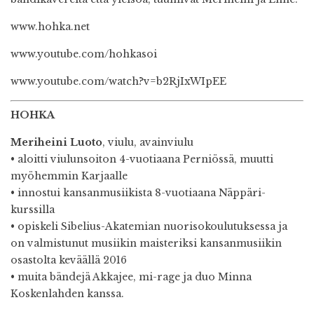
www.hohka.net
www.youtube.com/hohkasoi
www.youtube.com/watch?v=b2RjIxWIpEE
HOHKA
Meriheini Luoto
, viulu, avainviulu
• aloitti viulunsoiton 4-vuotiaana Perniössä, muutti
myöhemmin Karjaalle
• innostui kansanmusiikista 8-vuotiaana Näppäri-
kurssilla
• opiskeli Sibelius-Akatemian nuorisokoulutuksessa ja
on valmistunut musiikin maisteriksi kansanmusiikin
osastolta keväällä 2016
• muita bändejä Akkajee, mi-rage ja duo Minna
Koskenlahden kanssa.