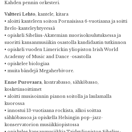
Kahden pennin orkesteri.
Valtteri Lehto
, kantele, kitara
• aloitti kanteleen soiton Pornaisissa 6-vuotiaana ja soitti
Brelo-kanteleyhtyeessä
• opiskeli Sibelius-Akatemian nuorisokoulutuksessa ja
suoritti kansanmusiikin osastolla kandidaatin tutkinnon
• opiskeli vuoden Limerickin yliopiston Irish World
Academy of Music and Dance -osastolla
• opiskelee biologiaa
• muita bändejä Megaherbivore.
Enne Purovaara
, kontrabasso, sähköbasso,
kosketinsoittimet
• aloitti musisoinnin pianon soitolla ja laulamalla
kuorossa
• innostui 13-vuotiaana rockista, alkoi soittaa
sähköbassoa ja opiskella Helsingin pop–jazz-
konservatorion musiikkiopistossa
• opiskelee kansanmusiikkia Taideyliopiston Sibelius-