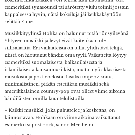
esimerkiksi synasoundi tai särötetty viulu toimii jossain
kappaleessa hyvin, näitä kokeiluja jäi keikkakäyttöön,
selittää Enne.
Musiikkityylinsä Hohka on halunnut pitää rönsyilevänä.
Yhtyeen musiikki ja levyt eivät kuitenkaan ole
sillisalaattia. Eri vaikutteista on tullut yhdistävä tekijä,
niistä on hioutunut bändin oma tyyli. Vaikutteita löytyy
esimerkiksi suomalaisesta, balkanilaisesta ja
irlantilaisesta kansanmusiikista, mutta myös klassisesta
musiikista ja post-rockista. Lisäksi improvisoitu,
minimalistinen, pitkän estetiikan musiikki sekä
amerikkalainen country-pop ovat olleet viime aikoina
bändiläisten omilla kuuntelulistoilla.
– Kaikki musiikki, joka puhuttelee ja koskettaa, on
kiinnostavaa. Hohkaan on viime aikoina vaikuttanut
esimerkiksi post-rock, sanoo Meriheini.