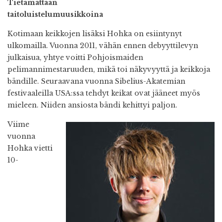
Tietämättään
taitoluistelumuusikkoina
Kotimaan keikkojen lisäksi Hohka on esiintynyt
ulkomailla. Vuonna 2011, vähän ennen debyyttilevyn
julkaisua, yhtye voitti Pohjoismaiden
pelimannimestaruuden, mikä toi näkyvyyttä ja keikkoja
bändille. Seuraavana vuonna Sibelius-Akatemian
festivaaleilla USA:ssa tehdyt keikat ovat jääneet myös
mieleen. Niiden ansiosta bändi kehittyi paljon.
Viime
vuonna
Hohka vietti
10-