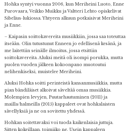
Hohka syntyi vuonna 2006, kun Meriheini Luoto, Enne
Purovaara, Veikko Muikku ja Valtteri Lehto opiskelivat
Sibelius-lukiossa. Yhtyeen alkuun potkaisivat Meriheini
ja Enne.
– Kaipasin soittokavereita musiikkiin, jossa saa toteuttaa
itseään. Olin tutustunut Enneen jo edellisenä kesänä, ja
me laitettiin seinälle ilmoitus, jossa etsittiin
soittokavereita. Aluksi meitä oli isompi porukka, mutta
puolen vuoden jälkeen kokoonpano muotoutui
nelihenkiseksi, muistelee Meriheini.
Aluksi Hohka soitti perinteistä kansanmusiikkia, mutta
pian bändiläiset alkoivat säveltää omaa musiikkia.
Molempien levyjen, Puutarhautuminen (2011) ja
mailla/halmeilla (2015) kappaleet ovat hohkalaisten
sävellyksiä ja ne on sovitettu yhdessä.
Hohkan soitettavaksi voi tuoda kaikenlaisia juttuja.
Sitten kokeillaan, toimiiko ne. Usein kappaleen