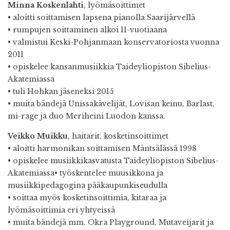
Minna Koskenlahti
, lyömäsoittimet
• aloitti soittamisen lapsena pianolla Saarijärvellä
• rumpujen soittaminen alkoi 11-vuotiaana
• valmistui Keski-Pohjanmaan konservatoriosta vuonna
2011
• opiskelee kansanmusiikkia Taideyliopiston Sibelius-
Akatemiassa
• tuli Hohkan jäseneksi 2015
• muita bändejä Unissakävelijät, Lovisan keinu, Barlast,
mi-rage ja duo Meriheini Luodon kanssa.
Veikko Muikku
, haitarit, kosketinsoittimet
• aloitti harmonikan soittamisen Mäntsälässä 1998
• opiskelee musiikkikasvatusta Taideyliopiston Sibelius-
Akatemiassa• työskentelee muusikkona ja
musiikkipedagogina pääkaupunkiseudulla
• soittaa myös kosketinsoittimia, kitaraa ja
lyömäsoittimia eri yhtyeissä
• muita bändejä mm. Okra Playground, Mutaveijarit ja