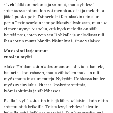
säveltäjällä on melodia ja soinnut, mutta yhdessä
soitettaessa soinnutkin voi mennä uusiksi ja melodiasta
jäädä puolet pois. Esimerkiksi Kertalaakin tein alun
perin Perinnearkun jamipolkkasävellyskisaan, mutta se
ei menestynyt. Ajattelin, että hyvä melodia on sääli
heittää pois, joten vein sen Hohkalle ja melodiasta tuli
ihan jotain muuta bändin käsittelyssä, Enne valaisee.
Musisointi laajentunut
vuosien myötä
Aluksi Hohkan soitinkokoonpanona oli viulu, kantele,
haitari ja kontrabasso, mutta vähitellen mukaan tuli
myös muita instrumentteja. Nykyään Hohkassa kuulee
myös avainviulua, kitaraa, kosketinsoittimia,
lyömäsoittimia ja sähköbassoa.
Ekalla levyllä soitettiin biisejä lähes sellaisina kuin oltiin
soitettu niitä keikoilla. Toista levyä tehdessä alettiin
kokeilla, mitä kaikkea vois tehdä. Kun huomattiin, että