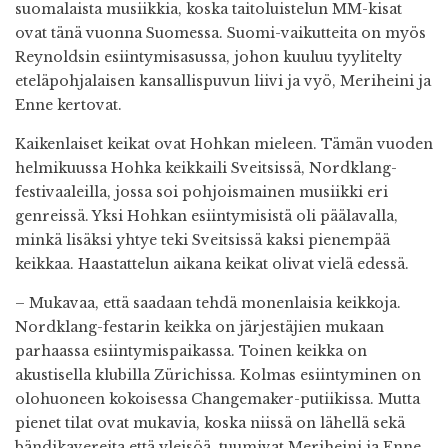
suomalaista musiikkia, koska taitoluistelun MM-kisat
ovat tänä vuonna Suomessa. Suomi-vaikutteita on myös
Reynoldsin esiintymisasussa, johon kuuluu tyylitelty
eteläpohjalaisen kansallispuvun liivi ja vyö, Meriheini ja
Enne kertovat.
Kaikenlaiset keikat ovat Hohkan mieleen. Tämän vuoden
helmikuussa Hohka keikkaili Sveitsissä, Nordklang-
festivaaleilla, jossa soi pohjoismainen musiikki eri
genreissä. Yksi Hohkan esiintymisistä oli päälavalla,
minkä lisäksi yhtye teki Sveitsissä kaksi pienempää
keikkaa. Haastattelun aikana keikat olivat vielä edessä.
– Mukavaa, että saadaan tehdä monenlaisia keikkoja.
Nordklang-festarin keikka on järjestäjien mukaan
parhaassa esiintymispaikassa. Toinen keikka on
akustisella klubilla Zürichissa. Kolmas esiintyminen on
olohuoneen kokoisessa Changemaker-putiikissa. Mutta
pienet tilat ovat mukavia, koska niissä on lähellä sekä
bändikavereita että yleisöä, tuumivat Meriheini ja Enne.