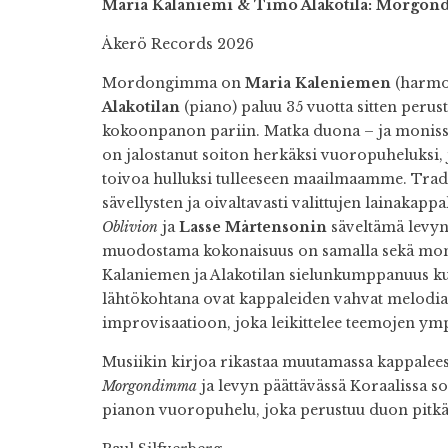
Maria Kalaniemi & Timo Alakotila: Morgo
Åkerö Records 2026
Mordongimma on
Maria Kaleniemen
(harmon
Alakotilan
(piano) paluu 35 vuotta sitten perus
kokoonpanon pariin. Matka duona – ja monis
on jalostanut soiton herkäksi vuoropuheluksi, 
toivoa hulluksi tulleeseen maailmaamme. Tra
sävellysten ja oivaltavasti valittujen lainakappa
Oblivion
ja
Lasse Mårtensonin
säveltämä levy
muodostama kokonaisuus on samalla sekä moni
Kalaniemen ja Alakotilan sielunkumppanuus kuu
lähtökohtana ovat kappaleiden vahvat melodiat
improvisaatioon, joka leikittelee teemojen ymp
Musiikin kirjoa rikastaa muutamassa kappalee
Morgondimma
ja levyn päättävässä Koraalissa soi
pianon vuoropuhelu, joka perustuu duon pitkä