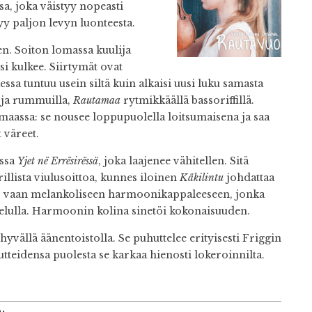
a, joka väistyy nopeasti
yy paljon levyn luonteesta.
en. Soiton lomassa kuulija
i kulkee. Siirtymät ovat
ssa tuntuu usein siltä kuin alkaisi uusi luku samasta
 ja rummuilla,
Rautamaa
rytmikkäällä bassoriffillä.
amaassa: se nousee loppupuolella loitsumaisena ja saa
 väreet.
essa
Yjet në Errësirëssä
, joka laajenee vähitellen. Sitä
illista viulusoittoa, kunnes iloinen
Käkilintu
johdattaa
un, vaan melankoliseen harmoonikappaleeseen, jonka
ntelulla. Harmoonin kolina sinetöi kokonaisuuden.
hyvällä äänentoistolla. Se puhuttelee erityisesti Friggin
tteidensa puolesta se karkaa hienosti lokeroinnilta.