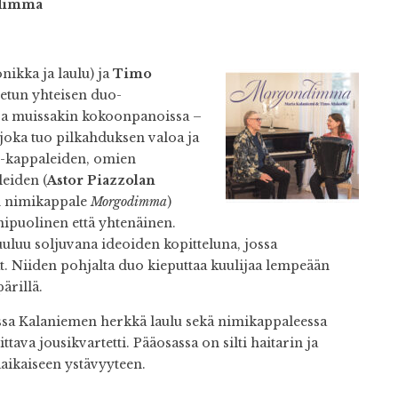
ndimma
ikka ja laulu) ja
Timo
tetun yhteisen duo-
sa muissakin kokoonpanoissa –
joka tuo pilkahduksen valoa ja
d-kappaleiden, omien
leiden (
Astor Piazzolan
n nimikappale
Morgodimma
)
puolinen että yhtenäinen.
luu soljuvana ideoiden kopitteluna, jossa
. Niiden pohjalta duo kieputtaa kuulijaa lempeään
ärillä.
ssa Kalaniemen herkkä laulu sekä nimikappaleessa
ttava jousikvartetti. Pääosassa on silti haitarin ja
aikaiseen ystävyyteen.