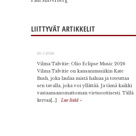
Paul Silfverberg
LIITTYVÄT ARTIKKELIT
20.5.2026
Vilma Talvitie: Olio Eclipse Music 2026
Vilma Talvitie on kansanmusiikin Kate
Bush, joka laulaa mistä haluaa ja toteuttaa
sen tavalla, joka voi yllättää. Ja tämä kaikki
vastaansanomattoman virtuoottisesti. Tällä
kertaa[…]
Lue lisää »