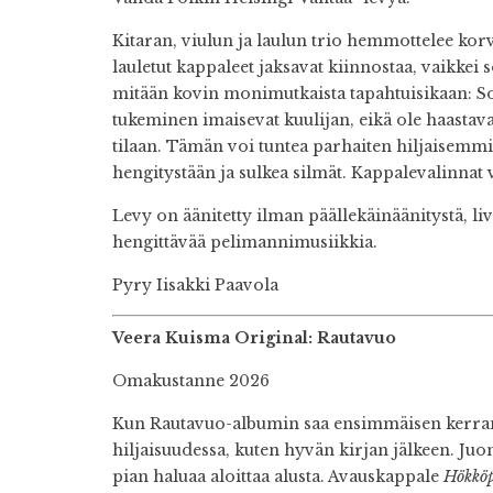
Kitaran, viulun ja laulun trio hemmottelee korv
lauletut kappaleet jaksavat kiinnostaa, vaikkei 
mitään kovin monimutkaista tapahtuisikaan: Soit
tukeminen imaisevat kuulijan, eikä ole haastav
tilaan. Tämän voi tuntea parhaiten hiljaisemmis
hengitystään ja sulkea silmät. Kappalevalinnat 
Levy on äänitetty ilman päällekäinäänitystä, liv
hengittävää pelimannimusiikkia.
Pyry Iisakki Paavola
Veera Kuisma Original: Rautavuo
Omakustanne 2026
Kun Rautavuo-albumin saa ensimmäisen kerran 
hiljaisuudessa, kuten hyvän kirjan jälkeen. Juo
pian haluaa aloittaa alusta. Avauskappale
Hökköp