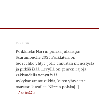
15.5.2026
Poikkitela: Närrin polska Julkaisija:
Scaramouche 2025 Poikkitela on
tuoreehko yhtye, jolle ennustan menestystä
ja pitkää ikää. Levyllä on genren rajoja
rakkaudella venyttävää
nykykansanmusiikkia, kuten yhtye itse
osuvasti kuvailee. Närrin polska[…]
Lue lisää »