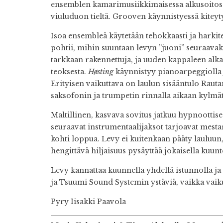
ensemblen kamarimusiikkimaisessa alkusoitoss
viuluduon tieltä. Grooven käynnistyessä kiteyt
Isoa ensembleä käytetään tehokkaasti ja harkit
pohtii, mihin suuntaan levyn ”juoni” seuraavaks
tarkkaan rakennettuja, ja uuden kappaleen alkae
teoksesta.
Høsting
käynnistyy pianoarpeggiolla
Erityisen vaikuttava on laulun sisääntulo Raut
saksofonin ja trumpetin rinnalla aikaan kylmät
Maltillinen, kasvava sovitus jatkuu hypnoottis
seuraavat instrumentaalijaksot tarjoavat mestar
kohti loppua. Levy ei kuitenkaan pääty laulu
hengittävä hiljaisuus pysäyttää jokaisella kuu
Levy kannattaa kuunnella yhdellä istunnolla ja 
ja Tsuumi Sound Systemin ystäviä, vaikka vaiku
Pyry Iisakki Paavola