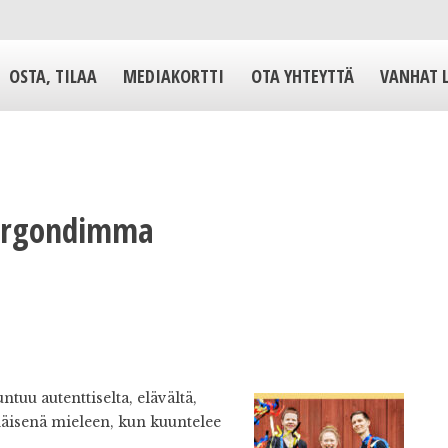
OSTA, TILAA
MEDIAKORTTI
OTA YHTEYTTÄ
VANHAT 
Morgondimma
ntuu autenttiselta, elävältä,
äisenä mieleen, kun kuuntelee