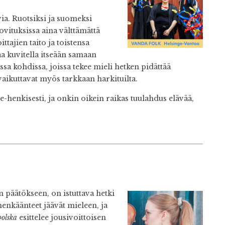
ia. Ruotsiksi ja suomeksi
sovituksissa aina välttämättä
tajien taito ja toistensa
aa kuvitella itseään samaan
sa kohdissa, joissa tekee mieli hetken pidättää
vaikuttavat myös tarkkaan harkituilta.
e-henkisesti, ja onkin oikein raikas tuulahdus elävää,
päätökseen, on istuttava hetki
nenkäänteet jäävät mieleen, ja
olska
esittelee jousivoittoisen