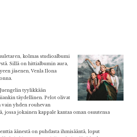
uletaren, kol
mas studioalbumi
tä. Sillä on hittialbumin aura,
yeen jäsenen, Venla Ilona
uonna.
 Juengelin tyylikkään
iiankin täydellinen. Pelot olivat
ää vain yhden rouhevan
stä, jossa jokainen kappale kantaa oman osuutensa
ttia äänestä on puhdasta ihmisääntä, loput