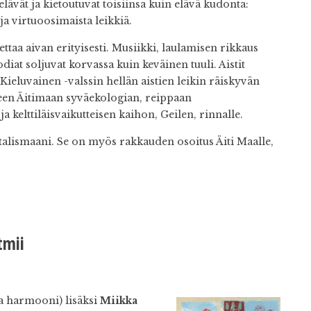
elävät ja kietoutuvat toisiinsa kuin elävä kudonta:
ja virtuoosimaista leikkiä.
taa aivan erityisesti. Musiikki, laulamisen rikkaus
diat soljuvat korvassa kuin keväinen tuuli. Aistit
Kieluvainen -valssin hellän aistien leikin räiskyvän
een Äitimaan syväekologian, reippaan
kelttiläisvaikutteisen kaihon, Geilen, rinnalle.
talismaani. Se on myös rakkauden osoitus Äiti Maalle,
tmii
a harmooni) lisäksi
Miikka