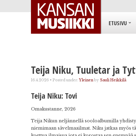
ETUSIVU
Teija Niku, Tuuletar ja Ty
16.4.2026
•
Posted under:
Yleinen
by
Sauli Heikkilä
Teija Niku: Tovi
Omakustanne, 2026
Teija Nikun n
eljännellä sooloalbumilla yhdisty
niemimaan sävelmaailmat. Niku jatkaa myös täl
koettua ilmaisua jota ei korostaa sen enempää s