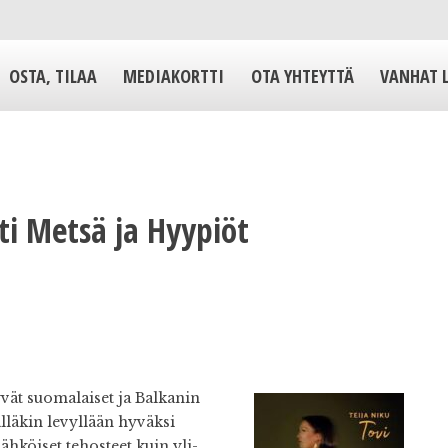
OSTA, TILAA
MEDIAKORTTI
OTA YHTEYTTÄ
VANHAT 
tti Metsä ja Hyypiöt
vät suomalaiset ja Balkanin
läkin levyllään hyväksi
ähköiset tehosteet kuin yli-