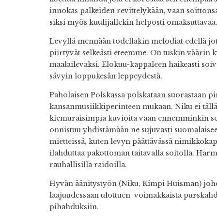
innokas palkeiden revittelykään, vaan soittonsa
siksi myös kuulijallekin helposti omaksuttavaa
Levyllä mennään todellakin melodiat edellä jot
piirtyvät selkeästi eteemme. On tuskin väärin k
maalailevaksi. Elokuu-kappaleen haikeasti soiv
sävyin loppukesän leppeydestä.
Paholaisen Polskassa polskataan suorastaan piru
kansanmusiikkiperinteen mukaan. Niku ei tälläk
kiemuraisimpia kuvioita vaan ennemminkin se
onnistuu yhdistämään ne sujuvasti suomalaisee
mietteissä, kuten levyn päättävässä nimikkokapp
ilahduttaa pakottoman taitavalla soitolla. Harm
rauhallisilla raidoilla.
Hyvän äänitystyön (Niku, Kimpi Huisman) joh
laajuudessaan ulottuen voimakkaista purskahdu
pihahduksiin.