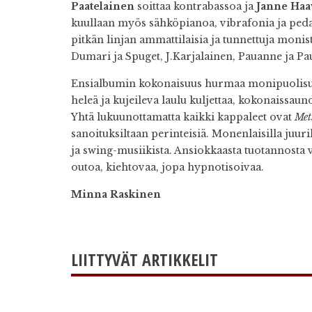
Paatelainen
soittaa kontrabassoa ja
Janne Haa
kuullaan myös sähköpianoa, vibrafonia ja pedal
pitkän linjan ammattilaisia ja tunnettuja monis
Dumari ja Spuget, J.Karjalainen, Pauanne ja Pa
Ensialbumin kokonaisuus hurmaa monipuolisuud
heleä ja kujeileva laulu kuljettaa, kokonaissau
Yhtä lukuunottamatta kaikki kappaleet ovat
Met
sanoituksiltaan perinteisiä. Monenlaisilla juurill
ja swing-musiikista. Ansiokkaasta tuotannosta 
outoa, kiehtovaa, jopa hypnotisoivaa.
Minna Raskinen
LIITTYVÄT ARTIKKELIT