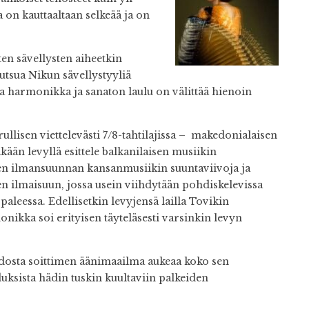
 on kauttaaltaan selkeää ja on
.
en sävellysten aiheetkin
utsua Nikun sävellystyyliä
a harmonikka ja sanaton laulu on välittää hienoin
llisen viettelevästi 7/8-tahtilajissa – makedonialaisen
ään levyllä esittele balkanilaisen musiikin
n ilmansuunnan kansanmusiikin suuntaviivoja ja
n ilmaisuun, jossa usein viihdytään pohdiskelevissa
aleessa. Edellisetkin levyjensä lailla Tovikin
onikka soi erityisen täyteläsesti varsinkin levyn
dosta soittimen äänimaailma aukeaa koko sen
ksista hädin tuskin kuultaviin palkeiden