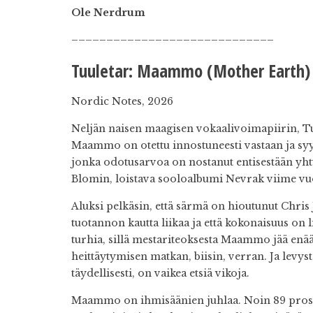
Ole Nerdrum
–––––––––––––––––––––––––––––
Tuuletar: Maammo (Mother Earth)
Nordic Notes, 2026
Neljän naisen maagisen vokaalivoimapiirin, Tu
Maammo on otettu innostuneesti vastaan ja syys
jonka odotusarvoa on nostanut entisestään yht
Blomin, loistava sooloalbumi Nevrak viime v
Aluksi pelkäsin, että särmä on hioutunut Chris
tuotannon kautta liikaa ja että kokonaisuus on l
turhia, sillä mestariteoksesta Maammo jää en
heittäytymisen matkan, biisin, verran. Ja levy
täydellisesti, on vaikea etsiä vikoja.
Maammo on ihmisäänien juhlaa. Noin 89 prosen