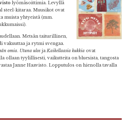
visto
lyömäsoittimia. Levyllä
 steel-kitaraa. Muusikot ovat
ta muista yhtyeistä (mm.
ukkumaissi).
ellaan. Metsän taiturillinen,
ndi vakuuttaa ja rytmi svengaa.
sän omia
.
Utuna ulos
ja
Kaikellaasia kukkia
ovat
a ollaan tyylillisesti, vaikutteita on bluesista, tangosta
vastaa Janne Haavisto. Lopputulos on hienolla tavalla