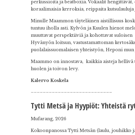
perkussioita ja beatboxia. Vokaalit hengittävät, 
koraalimaisia kerroksia, reippaita kutsulauluja 
Minulle Maammon täyteläinen aistillisuus kosket
tuntuu iholla asti. Kylvön ja Kuulen hienot melo
muuttavat perspektiiviä ja kohottavat suloisen 
Hyvänyön loitsun, vastustamattoman kertosäk
puolalaissuomalaisen yhteistyön, Heponi mun ja 
Maammo on innostava, kaikkia aisteja hellivä 
huolen ja toivon levy.
Kalervo Koskela
–––––––––––––––––––––––––––
T
ytti Metsä ja Hyypiöt:
Yhteistä ry
Mufarang, 2026
Kokoonpanossa Tytti Metsän (laulu, jouhikko j