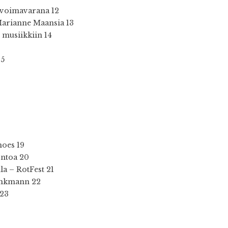
 voimavarana 12
 Marianne Maansia 13
 musiikkiin 14
15
hoes 19
ontoa 20
la – RotFest 21
inkmann 22
 23