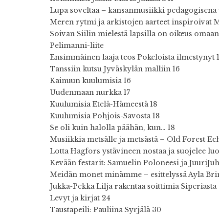
Lupa soveltaa – kansanmusiikki pedagogisena
Meren rytmi ja arkistojen aarteet inspiroivat
Soivan Siilin mielestä lapsilla on oikeus omaan
Pelimanni-liite
Ensimmäinen laaja teos Pokeloista ilmestynyt 
Tanssiin kutsu Jyväskylän malliin 16
Kainuun kuulumisia 16
Uudenmaan nurkka 17
Kuulumisia Etelä-Hämeestä 18
Kuulumisia Pohjois-Savosta 18
Se oli kuin halolla päähän, kun… 18
Musiikkia metsälle ja metsästä – Old Forest Ec
Lotta Hagfors ystävineen nostaa ja suojelee lu
Kevään festarit: Samuelin Poloneesi ja JuuriJuh
Meidän monet minämme – esittelyssä Ayla Br
Jukka-Pekka Lilja rakentaa soittimia Siperiasta
Levyt ja kirjat 24
Taustapeili: Pauliina Syrjälä 30