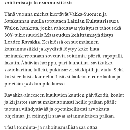
soittimista ja kansanmusiikista.
Tänä vuonna miehet kiertävät Vakka-Suomen ja
Satakunnan mailla toteuttaen
Laitilan Kulttuuriseura
Walon
hanketta, jonka rahoittavat yksityiset tahot sekä
80%-tukiosuudella
Maaseudun kehittämisyhdistys
Leader Ravakka
. Keskiössä on suomalainen
kansanmusiikki ja kyydistä löytyy koko liuta
tarinankerrontaan sovetuvia soittimia: pärrä, rapapalli,
lakutin, Ähtävän harppu, pari luuhuilua, savikukko,
saviokariina, lulletti, pukinsarvi, säkkipilli ja viulu. Sekä
kaksi erilaista kannelta. Lisäksi lauletaan runolaulua ja
pidetään polskan pikakurssi.
Ravakka-alueeseen kuuluvien kuntien päiväkodit, koulut
ja kirjastot saavat maksuttomasti heille paikan päälle
tuotuna viihdyttävää ja opetuksellisesti arvokasta
ohjelmaa, ja esiintyjät saavat asianmukaisen palkan.
Tästä toiminta- ja rahoitusmallista saa ottaa