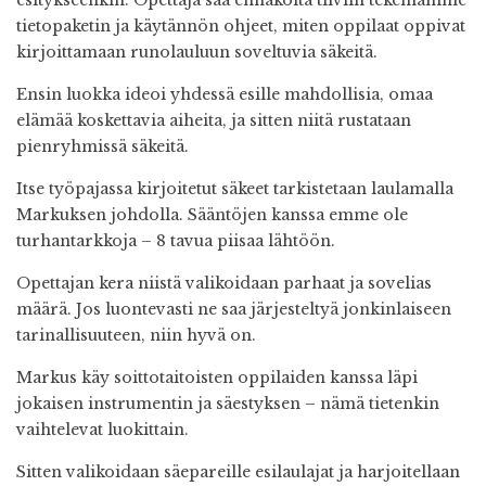
esitykseenkin. Opettaja saa ennakolta tiiviin tekemämme
tietopaketin ja käytännön ohjeet, miten oppilaat oppivat
kirjoittamaan runolauluun soveltuvia säkeitä.
Ensin luokka ideoi yhdessä esille mahdollisia, omaa
elämää koskettavia aiheita, ja sitten niitä rustataan
pienryhmissä säkeitä.
Itse työpajassa kirjoitetut säkeet tarkistetaan laulamalla
Markuksen johdolla. Sääntöjen kanssa emme ole
turhantarkkoja – 8 tavua piisaa lähtöön.
Opettajan kera niistä valikoidaan parhaat ja sovelias
määrä. Jos luontevasti ne saa järjesteltyä jonkinlaiseen
tarinallisuuteen, niin hyvä on.
Markus käy soittotaitoisten oppilaiden kanssa läpi
jokaisen instrumentin ja säestyksen – nämä tietenkin
vaihtelevat luokittain.
Sitten valikoidaan säepareille esilaulajat ja harjoitellaan