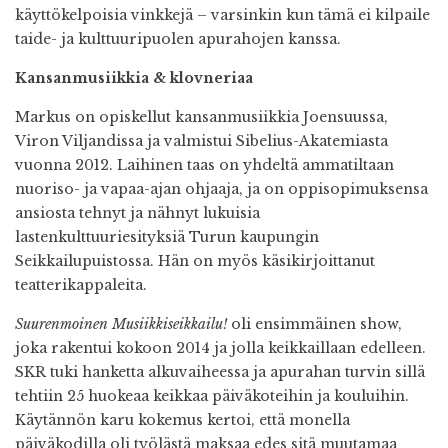
käyttökelpoisia vinkkejä – varsinkin kun tämä ei kilpaile
taide- ja kulttuuripuolen apurahojen kanssa.
Kansanmusiikkia & klovneriaa
Markus on opiskellut kansanmusiikkia Joensuussa,
Viron Viljandissa ja valmistui Sibelius-Akatemiasta
vuonna 2012. Laihinen taas on yhdeltä ammatiltaan
nuoriso- ja vapaa-ajan ohjaaja, ja on oppisopimuksensa
ansiosta tehnyt ja nähnyt lukuisia
lastenkulttuuriesityksiä Turun kaupungin
Seikkailupuistossa. Hän on myös käsikirjoittanut
teatterikappaleita.
Suurenmoinen Musiikkiseikkailu!
oli ensimmäinen show,
joka rakentui kokoon 2014 ja jolla keikkaillaan edelleen.
SKR tuki hanketta alkuvaiheessa ja apurahan turvin sillä
tehtiin 25 huokeaa keikkaa päiväkoteihin ja kouluihin.
Käytännön karu kokemus kertoi, että monella
päiväkodilla oli työlästä maksaa edes sitä muutamaa