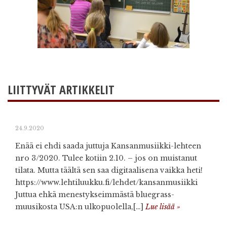
LIITTYVÄT ARTIKKELIT
24.9.2020
Enää ei ehdi saada juttuja Kansanmusiikki-lehteen
nro 3/2020. Tulee kotiin 2.10. – jos on muistanut
tilata. Mutta täältä sen saa digitaalisena vaikka heti!
https://www.lehtiluukku.fi/lehdet/kansanmusiikki
Juttua ehkä menestykseimmästä bluegrass-
muusikosta USA:n ulkopuolella,[…]
Lue lisää »