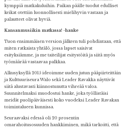
kymppiä matkakuluihin. Paikan päälle tuodut edulliset
keikat otettiin luonnollisesti mielihyvin vastaan ja
palautteet olivat hyviä.
Kansanmusiikin matkassa! -hanke
Tuon ensimmäisen version jälkeen tuli pohdintaan, että
miten ratkaista yhtälö, jossa lapset saisivat
esityksiämme, ja me taiteilijat esitystöitä ja siitä myös
työmäärää vastaavaa palkkaa.
Alkusyksyllä 2015 ideoimme uuden jutun pääpiirteittäin
ja Kulttuuriseura Walo sekä Leader Ravakka näyttivät
siitä alustavasti kiinnostunutta vihreää valoa.
Suunnitelmaksi muodostui hanke, joka työllistäisi
meidät puolipäiväisesti koko vuodeksi Leader Ravakan
toimintalueen kunnissa.
Seuraavaksi edessä oli 20 prosentin
omarahoitusosuuden hankkiminen, mikä tarkoitti, että