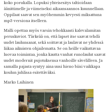
koko porukalla. Lopuksi yhteisesitys taltioidaan
äänittimelle ja viimeiseksi aikaansaannos kuunnellaan.
Oppilaat saavat sen myöhemmin kevyesti miksattuna
mp3-versiona itselleen.
Malli opettaa myös varsin tehokkaasti kalevalamitan
peruskuviot. Tärkeää on, että lapset itse saavat tehdä
uudet laulunsanat, sekä soittavat ja laulavat ne yhdessä
liikaa aikuisten ohjailematta. Se on heille vaikuttavaa
luovaa toimintaa, jonka kautta vanhat runolaulut saavat
uudet modernit pujotuksensa vanhoille sävelilleen. Ja
samalla pajasta syntyy aina uusi hieno biisi vaikkapa
koulun juhlissa esitettäväksi.
Marko Laihinen