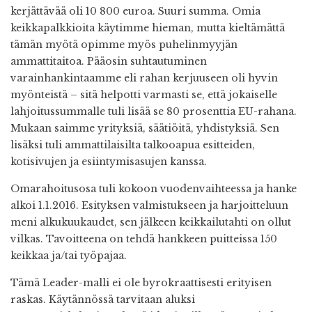
kerjättävää oli 10 800 euroa. Suuri summa. Omia
keikkapalkkioita käytimme hieman, mutta kieltämättä
tämän myötä opimme myös puhelinmyyjän
ammattitaitoa. Pääosin suhtautuminen
varainhankintaamme eli rahan kerjuuseen oli hyvin
myönteistä – sitä helpotti varmasti se, että jokaiselle
lahjoitussummalle tuli lisää se 80 prosenttia EU-rahana.
Mukaan saimme yrityksiä, säätiöitä, yhdistyksiä. Sen
lisäksi tuli ammattilaisilta talkooapua esitteiden,
kotisivujen ja esiintymisasujen kanssa.
Omarahoitusosa tuli kokoon vuodenvaihteessa ja hanke
alkoi 1.1.2016. Esityksen valmistukseen ja harjoitteluun
meni alkukuukaudet, sen jälkeen keikkailutahti on ollut
vilkas. Tavoitteena on tehdä hankkeen puitteissa 150
keikkaa ja/tai työpajaa.
Tämä Leader-malli ei ole byrokraattisesti erityisen
raskas. Käytännössä tarvitaan aluksi