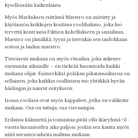
kysellessään kaikenlaista.
Myös Markuksen esittämä Maestro on mietitty ja
käytännön keikkojen koulima roolihahmo, joka luo
tervettä kontrastia Fiktion kohellukseen ja sanailuun.
Maestro on jämäkkä, tyyni ja tietenkin sen taidokkaan
soiton ja laulun maestro.
Tietoisesti mukana on myös vitsailua, joka aukenee
enemmän aikuisille – on tärkeää huomioida kaikki
mukana olijat. Esimerkiksi polskan pikatanssikurssi on
sellainen, joka kaikkia osallistaen tuo yhtäkkiä hyvän
häslingin ja naurut esitykseen.
Isossa roolissa ovat myös kappaleet, jotka on valikoitu
mukaan. Osa on tuttuja, osa vieraampia.
Erilaista käännettä ja toimintaa pitää olla ikäryhmä +3 -
vuotta huomioiden aika paljon; joskin sen kautta myös
niitä suvantovaiheita mahtuu mukaan.