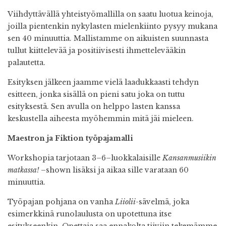
Viihdyttävällä yhteistyömallilla on saatu luotua keinoja,
joilla pientenkin nykylasten mielenkiinto pysyy mukana
sen 40 minuuttia. Mallistamme on aikuisten suunnasta
tullut kiittelevää ja positiivisesti ihmettelevääkin
palautetta.
Esityksen jälkeen jaamme vielä laadukkaasti tehdyn
esitteen, jonka sisällä on pieni satu joka on tuttu
esityksestä. Sen avulla on helppo lasten kanssa
keskustella aiheesta myöhemmin mitä jäi mieleen.
Maestron ja Fiktion työpajamalli
Workshopia tarjotaan 3–6–luokkalaisille
Kansanmusiikin
matkassa!
–shown lisäksi ja aikaa sille varataan 60
minuuttia.
Työpajan pohjana on vanha
Liiolii
-sävelmä, joka
esimerkkinä runolaulusta on upotettuna itse