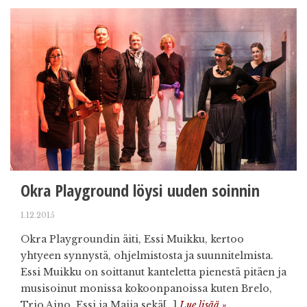
Okra Playground löysi uuden soinnin
1.12.2015
Okra Playgroundin äiti, Essi Muikku, kertoo
yhtyeen synnystä, ohjelmistosta ja suunnitelmista.
Essi Muikku on soittanut kanteletta pienestä pitäen ja
musisoinut monissa kokoonpanoissa kuten Brelo,
Trio Aino, Essi ja Maija sekä[…]
Lue lisää »