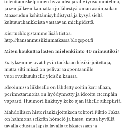
toteuttamiskelpoinen hyvä idea ja sille työsuunnitelma,
ja sen jälkeen kannattaa jo lähestyä oman asuinpaikan
Maaseudun kehittämisyhdistystä ja kysyä sieltä
kulttuurihankkeista vastaavan mielipidettä.
Kiertueblogistamme lisää tietoa:
http://kansanmusiikinmatkassa.blogspot.fi
Miten koukuttaa lasten mielenkiinto 40 minuutiksi?
Esityksemme ovat hyvin tarkkaan käsikirjoitettuja,
mutta silti niissä on pelivaraa spontaanille
vuorovaikutukselle yleisön kanssa.
Ideoinnissa liikkeelle on lähdetty soitin kerrallaan,
perinnetarinoita on hyödynnetty ja ideoitu eteenpäin
vapaasti. Huumori linkittyy koko ajan lähelle aihepiiriä.
Mahdollisen historiankirjoituksen tohtori Fiktio Fakta
on hahmona selkeän hömelö ja hassu, mutta hyvällä
tavalla edustaa lapsia lavalla tolskatessaan ja