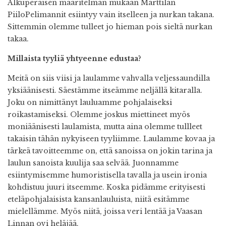
Alkuperäisen määritelmän mukaan Marttilan
PiiloPelimannit esiintyy vain itselleen ja nurkan takana.
Sittemmin olemme tulleet jo hieman pois sieltä nurkan
takaa.
Millaista tyyliä yhtyeenne edustaa?
Meitä on siis viisi ja laulamme vahvalla veljessaundilla
yksiäänisesti. Säestämme itseämme neljällä kitaralla.
Joku on nimittänyt lauluamme pohjalaiseksi
roikastamiseksi. Olemme joskus miettineet myös
moniäänisesti laulamista, mutta aina olemme tullleet
takaisin tähän nykyiseen tyyliimme. Laulamme kovaa ja
tärkeä tavoitteemme on, että sanoissa on jokin tarina ja
laulun sanoista kuulija saa selvää. Juonnamme
esiintymisemme humoristisella tavalla ja usein ironia
kohdistuu juuri itseemme. Koska pidämme erityisesti
eteläpohjalaisista kansanlauluista, niitä esitämme
mielellämme. Myös niitä, joissa veri lentää ja Vaasan
Linnan ovi heläjää.