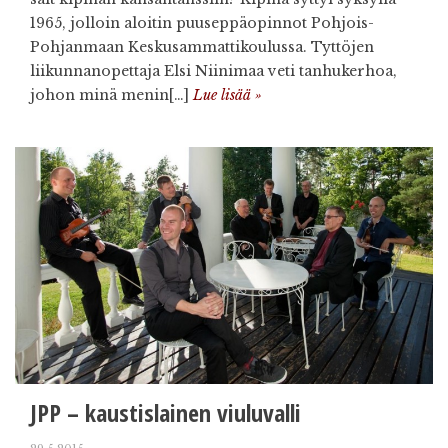
1965, jolloin aloitin puuseppäopinnot Pohjois-
Pohjanmaan Keskusammattikoulussa. Tyttöjen
liikunnanopettaja Elsi Niinimaa veti tanhukerhoa,
johon minä menin[…]
Lue lisää »
JPP – kaustislainen viuluvalli