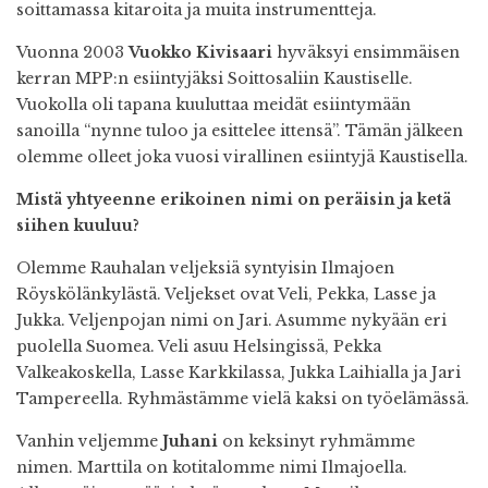
soittamassa kitaroita ja muita instrumentteja.
Vuonna 2003
Vuokko Kivisaari
hyväksyi ensimmäisen
kerran MPP:n esiintyjäksi Soittosaliin Kaustiselle.
Vuokolla oli tapana kuuluttaa meidät esiintymään
sanoilla “nynne tuloo ja esittelee ittensä”. Tämän jälkeen
olemme olleet joka vuosi virallinen esiintyjä Kaustisella.
Mistä yhtyeenne erikoinen nimi on peräisin ja ketä
siihen kuuluu?
Olemme Rauhalan veljeksiä syntyisin Ilmajoen
Röyskölänkylästä. Veljekset ovat Veli, Pekka, Lasse ja
Jukka. Veljenpojan nimi on Jari. Asumme nykyään eri
puolella Suomea. Veli asuu Helsingissä, Pekka
Valkeakoskella, Lasse Karkkilassa, Jukka Laihialla ja Jari
Tampereella. Ryhmästämme vielä kaksi on työelämässä.
Vanhin veljemme
Juhani
on keksinyt ryhmämme
nimen. Marttila on kotitalomme nimi Ilmajoella.