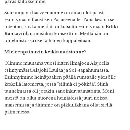
paras kiitoksemme.
Suurimpana haaveenamme on aina ollut päästä
esiintymään Kaustisen Pääareenalle. Tänä kesänä se
toteutuu, koska meidät on kutsuttu esiintymään
Erkki
Rankaviidan
musiikin konserttiin. Meillähän on
ohjelmistossa useita hänen kappaleitaan.
Mieleenpainuvin keikkamuistonne?
Olimme muutama vuosi sitten Ilmajoen Alajoella
esiintymässä Alajoki Laulaa ja Soi -tapahtumassa.
Esiinnyimme heinäpaalien päällä runsaalle yleisölle
keskellä latomerta, jossa “silimä ei pökkää”. Siinä
tunnelmassa oli jotakin sanoinkuvaamatonta. Moni
meistä on ollut nuorena heinätöissä juuri noissa
maisemissa ja äitimme on pikkulikkana ollut siellä
paimenessa.