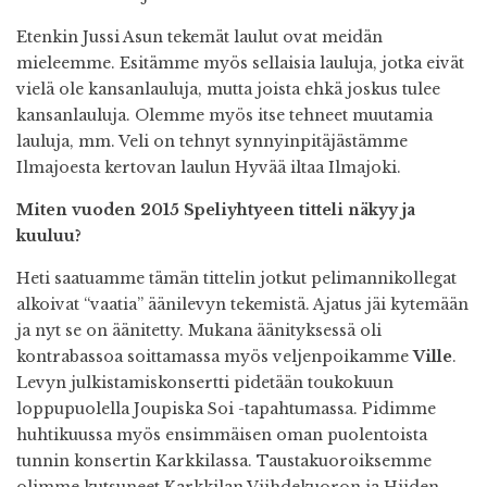
Etenkin Jussi Asun tekemät laulut ovat meidän
mieleemme. Esitämme myös sellaisia lauluja, jotka eivät
vielä ole kansanlauluja, mutta joista ehkä joskus tulee
kansanlauluja. Olemme myös itse tehneet muutamia
lauluja, mm. Veli on tehnyt synnyinpitäjästämme
Ilmajoesta kertovan laulun Hyvää iltaa Ilmajoki.
Miten vuoden 2015 Speliyhtyeen titteli näkyy ja
kuuluu?
Heti saatuamme tämän tittelin jotkut pelimannikollegat
alkoivat “vaatia” äänilevyn tekemistä. Ajatus jäi kytemään
ja nyt se on äänitetty. Mukana äänityksessä oli
kontrabassoa soittamassa myös veljenpoikamme
Ville
.
Levyn julkistamiskonsertti pidetään toukokuun
loppupuolella Joupiska Soi -tapahtumassa. Pidimme
huhtikuussa myös ensimmäisen oman puolentoista
tunnin konsertin Karkkilassa. Taustakuoroiksemme
olimme kutsuneet Karkkilan Viihdekuoron ja Hiiden