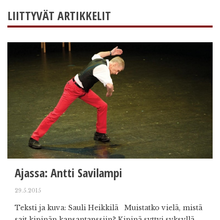
LIITTYVÄT ARTIKKELIT
Ajassa: Antti Savilampi
29.5.2015
Teksti ja kuva: Sauli Heikkilä Muistatko vielä, mistä
sait kipinän kansantanssiin? Kipinä syttyi syksyllä