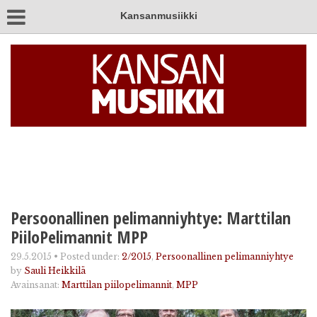
Kansanmusiikki
Persoonallinen pelimanniyhtye: Marttilan
PiiloPelimannit MPP
29.5.2015
•
Posted under:
2/2015
,
Persoonallinen pelimanniyhtye
by
Sauli Heikkilä
Avainsanat:
Marttilan piilopelimannit
,
MPP