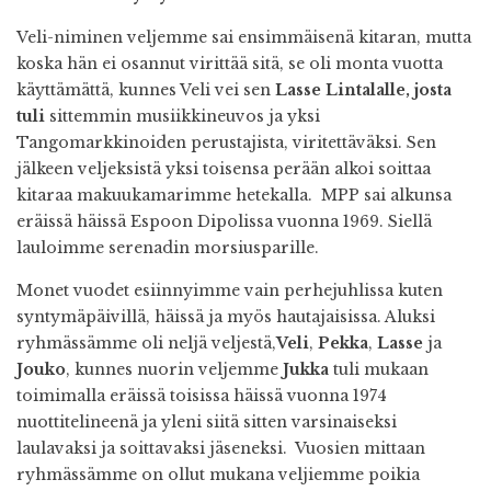
Veli-niminen veljemme sai ensimmäisenä kitaran, mutta
koska hän ei osannut virittää sitä, se oli monta vuotta
käyttämättä, kunnes Veli vei sen
Lasse Lintalalle, josta
tuli
sittemmin musiikkineuvos ja yksi
Tangomarkkinoiden perustajista, viritettäväksi. Sen
jälkeen veljeksistä yksi toisensa perään alkoi soittaa
kitaraa makuukamarimme hetekalla.
MPP sai alkunsa
eräissä häissä Espoon Dipolissa vuonna 1969. Siellä
lauloimme serenadin morsiusparille.
Monet vuodet esiinnyimme vain perhejuhlissa kuten
syntymäpäivillä, häissä ja myös hautajaisissa. Aluksi
ryhmässämme oli neljä veljestä,
Veli
,
Pekka
,
Lasse
ja
Jouko
, kunnes nuorin veljemme
Jukka
tuli mukaan
toimimalla eräissä toisissa häissä vuonna 1974
nuottitelineenä ja yleni siitä sitten varsinaiseksi
laulavaksi ja soittavaksi jäseneksi.
Vuosien mittaan
ryhmässämme on ollut mukana veljiemme poikia