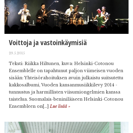
Voittoja ja vastoinkäymisiä
29.5.2015
Teksti: Riikka Hiltunen, kuva: Helsinki-Cotonou
Ensemblelle on tapahtunut paljon viimeisen vuoden
sisään: Yhteisörahoituksen avuin julkaistu suitsutettu
kakkosalbumi, Vuoden kansanmusiikkilevy 2014 -
tunnustus ja harmillisten viisumiongelmien kanssa
taistelua. Suomalais-beniniläiseen Helsinki-Cotonou
Ensembleen on[…]
Lue lisää »