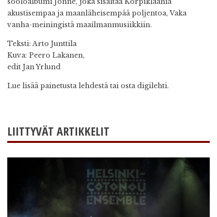
sooloalbumi Jonne, joka sisältää Korpiklaania
akustisempaa ja maanläheisempää poljentoa, Vaka
vanha-meiningistä maailmanmusiikkiin.
Teksti: Arto Junttila
Kuva: Peero Lakanen,
edit Jan Yrlund
Lue lisää painetusta lehdestä tai osta digilehti.
LIITTYVÄT ARTIKKELIT