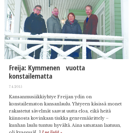
Freija: Kymmenen vuotta
konstailematta
7.4.2015
Kansanmusiikkiyhtye Freijan ydin on
konstailematon kansanlaulu. Yhtyeen käsissä monet
rakastetut sävelmät saavat uutta eloa, eikä heitä
kiinnosta kovinkaan tiukka genremäärittely –
kunhan laulu tuntuu hyvältä. Aina satsataan laatuun,
oli kyseessä[…]
Lue lisää »