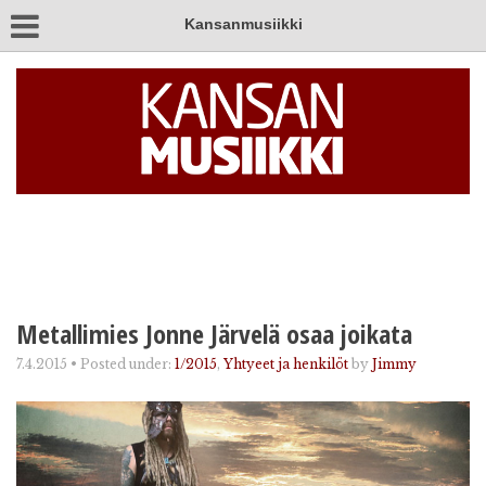
Kansanmusiikki
Metallimies Jonne Järvelä osaa joikata
7.4.2015
•
Posted under:
1/2015
,
Yhtyeet ja henkilöt
by
Jimmy