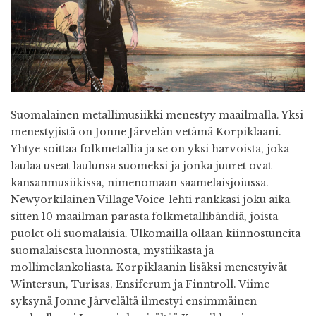
Suomalainen metallimusiikki menestyy maailmalla. Yksi
menestyjistä on Jonne Järvelän vetämä Korpiklaani.
Yhtye soittaa folkmetallia ja se on yksi harvoista, joka
laulaa useat laulunsa suomeksi ja jonka juuret ovat
kansanmusiikissa, nimenomaan saamelaisjoiussa.
Newyorkilainen Village Voice-lehti rankkasi joku aika
sitten 10 maailman parasta folkmetallibändiä, joista
puolet oli suomalaisia. Ulkomailla ollaan kiinnostuneita
suomalaisesta luonnosta, mystiikasta ja
mollimelankoliasta. Korpiklaanin lisäksi menestyivät
Wintersun, Turisas, Ensiferum ja Finntroll. Viime
syksynä Jonne Järvelältä ilmestyi ensimmäinen