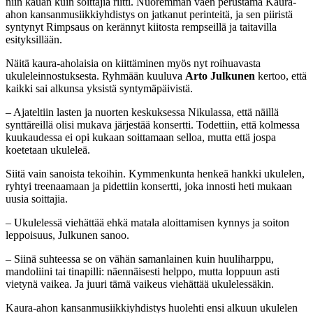
niin kauan kuin soittajia riitti. Nuoremman väen perustama Kaura-
ahon kansanmusiikkiyhdistys on jatkanut perinteitä, ja sen piiristä
syntynyt Rimpsaus on kerännyt kiitosta rempseillä ja taitavilla
esityksillään.
Näitä kaura-aholaisia on kiittäminen myös nyt roihuavasta
ukuleleinnostuksesta. Ryhmään kuuluva
Arto Julkunen
kertoo, että
kaikki sai alkunsa yksistä syntymäpäivistä.
– Ajateltiin lasten ja nuorten keskuksessa Nikulassa, että näillä
synttäreillä olisi mukava järjestää konsertti. Todettiin, että kolmessa
kuukaudessa ei opi kukaan soittamaan selloa, mutta että jospa
koetetaan ukuleleä.
Siitä vain sanoista tekoihin. Kymmenkunta henkeä hankki ukulelen,
ryhtyi treenaamaan ja pidettiin konsertti, joka innosti heti mukaan
uusia soittajia.
– Ukulelessä viehättää ehkä matala aloittamisen kynnys ja soiton
leppoisuus, Julkunen sanoo.
– Siinä suhteessa se on vähän samanlainen kuin huuliharppu,
mandoliini tai tinapilli: näennäisesti helppo, mutta loppuun asti
vietynä vaikea. Ja juuri tämä vaikeus viehättää ukulelessäkin.
Kaura-ahon kansanmusiikkiyhdistys huolehti ensi alkuun ukulelen