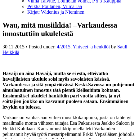
Vilma Talvitie, Loimolan voima, P x 3 Kauppila
Pelkkä Poutanen, Vilma Jää
Kirjat: Widenius ja Nieminen
Wau, mitä musiikkia! –Varkaudessa
innostuttiin ukulelestä
30.11.2015
•
Posted under:
4/2015
,
Yhtyeet ja henkilöt
by
Sauli
Heikkilä
Havaiji on aina Havaiji, mutta se ei estä, etteivätkö
havaijilaisten ukulule soisi myös savolaisten käsissä.
Varkaudessa ja sitä ympäröivässä Keski-Savossa on puhjennut
ainutlaatuinen innostus tätä pientä kielisoitinta kohtaan.
Ensimmäiset ukulelet hankittiin pari vuotta sitten, ja nyt
soittajien joukko on kasvanut puoleen sataan. Ensimmäinen
levykin on tulossa.
Varkaus on vanhastaan virkeä musiikkikaupunki, josta on lähtenyt
maailmalle monta viihteen taitajaa Esa Pakarisesta Jaakko Saloon ja
Heikki Kahilaan. Kansanmusiikkipuolella teki Varkauden
pelimannit hyvää työtä mestaripelimanni Erkki Vepsäläisen johdolla