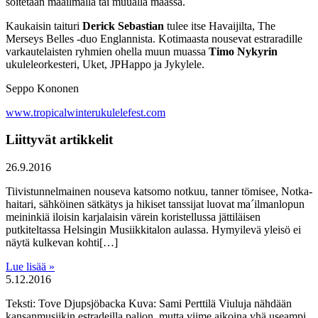
soitetaan maailmalla tai muualla maassa.
Kaukaisin taituri
Derick Sebastian
tulee itse Havaijilta, The
Merseys Belles -duo Englannista. Kotimaasta nousevat estraradille
varkautelaisten ryhmien ohella muun muassa
Timo Nykyrin
ukuleleorkesteri, Uket, JPHappo ja Jykylele.
Seppo Kononen
www.tropicalwinterukulelefest.com
Liittyvät artikkelit
26.9.2016
Tiivistunnelmainen nouseva katsomo notkuu, tanner tömisee, Notka-
haitari, sähköinen sätkätys ja hikiset tanssijat luovat ma´ilmanlopun
meininkiä iloisin karjalaisin värein koristellussa jättiläisen
putkiteltassa Helsingin Musiikkitalon aulassa. Hymyilevä yleisö ei
näytä kulkevan kohti[…]
Lue lisää »
5.12.2016
Teksti: Tove Djupsjöbacka Kuva: Sami Perttilä Viuluja nähdään
kansanmusiikin estradeilla paljon, mutta viime aikoina yhä useampi