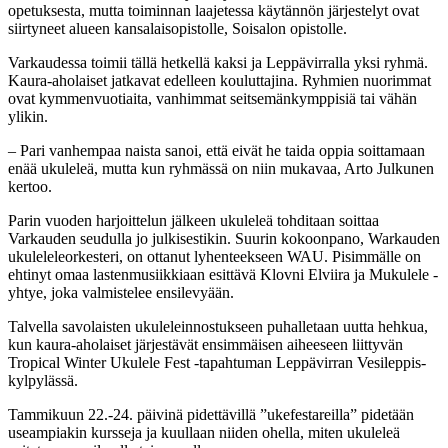
opetuksesta, mutta toiminnan laajetessa käytännön järjestelyt ovat
siirtyneet alueen kansalaisopistolle, Soisalon opistolle.
Varkaudessa toimii tällä hetkellä kaksi ja Leppävirralla yksi ryhmä.
Kaura-aholaiset jatkavat edelleen kouluttajina. Ryhmien nuorimmat
ovat kymmenvuotiaita, vanhimmat seitsemänkymppisiä tai vähän
ylikin.
– Pari vanhempaa naista sanoi, että eivät he taida oppia soittamaan
enää ukuleleä, mutta kun ryhmässä on niin mukavaa, Arto Julkunen
kertoo.
Parin vuoden harjoittelun jälkeen ukuleleä tohditaan soittaa
Varkauden seudulla jo julkisestikin. Suurin kokoonpano, Warkauden
ukuleleleorkesteri, on ottanut lyhenteekseen WAU. Pisimmälle on
ehtinyt omaa lastenmusiikkiaan esittävä Klovni Elviira ja Mukulele -
yhtye, joka valmistelee ensilevyään.
Talvella savolaisten ukuleleinnostukseen puhalletaan uutta hehkua,
kun kaura-aholaiset järjestävät ensimmäisen aiheeseen liittyvän
Tropical Winter Ukulele Fest -tapahtuman Leppävirran Vesileppis-
kylpylässä.
Tammikuun 22.-24. päivinä pidettävillä ”ukefestareilla” pidetään
useampiakin kursseja ja kuullaan niiden ohella, miten ukuleleä