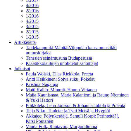
1/2017
4/2016
2/2016
1/2016
4/2015
3/2015
2/2015
1/2015
Artikkeleita
Taidekaupunki Mänttä-Vilppulan kansanmusiikki
uutuuskirjaksi
Tanssien seinäruusuna Budapestissa
Klassikkolaulujen unohdetut sanoittajat
Julkaisut
Paula Wolski, Eljas Riekkola, Freeta
Antti Heikkinen: Soiva suku, Pokelat
Krishna Nagaraja
Matti Kallio, Mimmit, Hannu Virtanen
Maija Kaunismaa, Maria Kalaniemi ja Rauno Nieminen
& Yuki Hattori
Poikkitela, Lena Jonsson & Johanna Juhola ja Polenta
Teija Niku, Tuuletar ja Tytti Metsä ja Hyypiöt
Akkajee: Pölynkerääjä, Samuli Korpi: Perinteitä?!,
Kirsi Poutanen
Vanda Folk, Rautavuo, Morgondimma